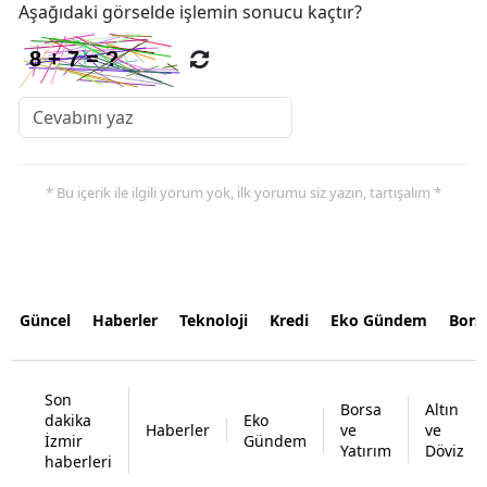
Aşağıdaki görselde işlemin sonucu kaçtır?
* Bu içerik ile ilgili yorum yok, ilk yorumu siz yazın, tartışalım *
Güncel
Haberler
Teknoloji
Kredi
Eko Gündem
Bors
Son
Borsa
Altın
dakika
Eko
Haberler
ve
ve
İzmir
Gündem
Yatırım
Döviz
haberleri