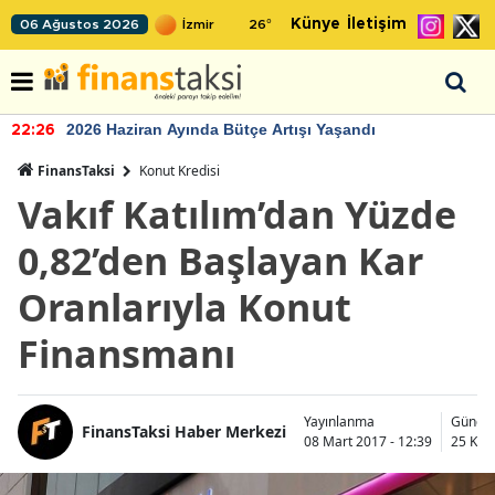
Künye
İletişim
06 Ağustos 2026
26
°
2026 Haziran Ayında Bütçe Artışı Yaşandı
22:26
FinansTaksi
Konut Kredisi
Vakıf Katılım’dan Yüzde
0,82’den Başlayan Kar
Oranlarıyla Konut
Finansmanı
Yayınlanma
Günce
FinansTaksi Haber Merkezi
08 Mart 2017 - 12:39
25 Kas