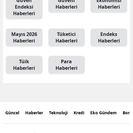
Güven
Güveni
Ekonomisi
Endeksi
Haberleri
Haberleri
Haberleri
Mayıs 2026
Tüketici
Endeks
Haberleri
Haberleri
Haberleri
Tüik
Para
Haberleri
Haberleri
Güncel
Haberler
Teknoloji
Kredi
Eko Gündem
Bors