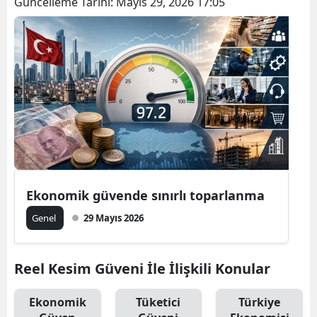
Güncelleme Tarihi:
Mayıs 29, 2026 17:05
Ekonomik güvende sınırlı toparlanma
Genel
29 Mayıs 2026
Reel Kesim Güveni İle İlişkili Konular
Ekonomik
Tüketici
Türkiye