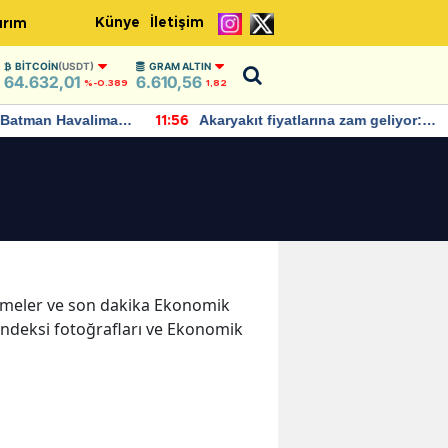
Künye
İletişim
ırım
BITCOIN
(USDT)
GRAM ALTIN
64.632,01
6.610,56
%-0.389
1,82
Batman Havalimanı
Akaryakıt fiyatlarına zam geliyor:
11:56
 açıklamalarda
Yeni tarih açıklandı
lişmeler ve son dakika Ekonomik
ndeksi fotoğrafları ve Ekonomik