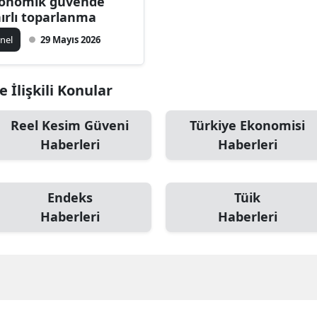
onomik güvende
nırlı toparlanma
nel
29 Mayıs 2026
 İlişkili Konular
Reel Kesim Güveni
Türkiye Ekonomisi
Haberleri
Haberleri
Endeks
Tüik
Haberleri
Haberleri