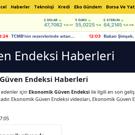
cel
Haberler
Teknoloji
Kredi
Eko Gündem
Borsa Ve Yat
DOLAR
EURO
STERLIN
47,7082
55,0225
64,2145
%0.17
%0
%0.05
TCMB'nin rezervlerinde artan
Bakan Şimşek, 
:24
12:03
momentum devam ediyor
için umut verici
bulundu
n Endeksi Haberleri
Güven Endeksi Haberleri
 edenler için
Ekonomik Güven Endeksi
ile ilgili en son ge
adır. Ekonomik Güven Endeksi videoları, Ekonomik Güven E
7:05