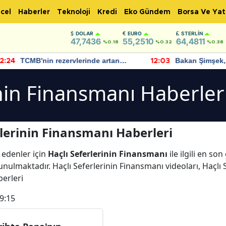
cel
Haberler
Teknoloji
Kredi
Eko Gündem
Borsa Ve Yat
DOLAR
EURO
STERLIN
47,7436
55,2510
64,4811
%0.18
%0.32
%0.38
TCMB'nin rezervlerinde artan
Bakan Şimşek, 
:24
12:03
momentum devam ediyor
için umut verici
bulundu
inin Finansmanı Haberler
rlerinin Finansmanı Haberleri
 edenler için
Haçlı Seferlerinin Finansmanı
ile ilgili en so
nulmaktadır. Haçlı Seferlerinin Finansmanı videoları, Haçlı 
berleri
9:15