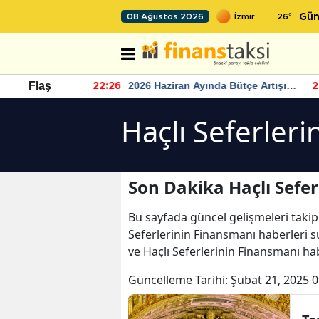
26
°
08 Ağustos 2026
Gün
r seviyesinin
2026 Haziran Ayında Bütçe Artışı
Flaş
22:26
22
Yaşandı
Haçlı Seferler
Son Dakika Haçlı Sefe
Bu sayfada güncel gelişmeleri takip
Seferlerinin Finansmanı haberleri su
ve Haçlı Seferlerinin Finansmanı ha
Güncelleme Tarihi:
Şubat 21, 2025 0