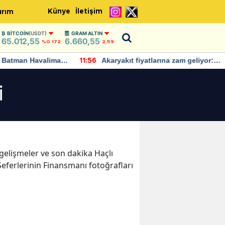
Künye
İletişim
ırım
BITCOIN
(USDT)
GRAM ALTIN
65.012,55
6.660,55
%0.172
2,59
Batman Havalimanı
Akaryakıt fiyatlarına zam geliyor:
11:56
 açıklamalarda
Yeni tarih açıklandı
i
n gelişmeler ve son dakika Haçlı
Seferlerinin Finansmanı fotoğrafları