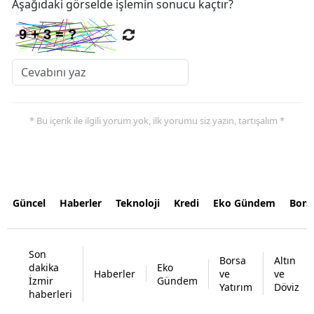
Aşağıdaki görselde işlemin sonucu kaçtır?
* Bu içerik ile ilgili yorum yok, ilk yorumu siz yazın, tartışalım *
Güncel
Haberler
Teknoloji
Kredi
Eko Gündem
Bors
Son
Borsa
Altın
dakika
Eko
Haberler
ve
ve
İzmir
Gündem
Yatırım
Döviz
haberleri