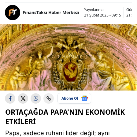
Yayınlanma
Günce
FinansTaksi Haber Merkezi
21 Şubat 2025 - 09:15
21 Şub
Abone Ol
ORTAÇAĞDA
PAPA'NIN EKONOMIK
ETKILERI
Papa, sadece ruhani lider değil; aynı