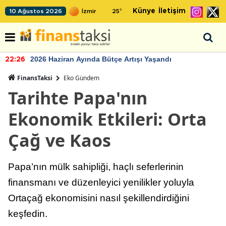
Künye
İletişim
10 Ağustos 2026
25
°
TCMB'nin rezervlerinde artan momentum devam ediyor
22:24
FinansTaksi
Eko Gündem
Tarihte Papa'nın
Ekonomik Etkileri: Orta
Çağ ve Kaos
Papa’nın mülk sahipliği, haçlı seferlerinin
finansmanı ve düzenleyici yenilikler yoluyla
Ortaçağ ekonomisini nasıl şekillendirdiğini
keşfedin.