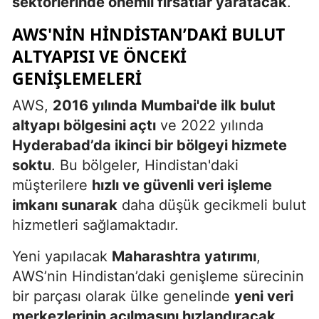
sektörlerinde önemli fırsatlar yaratacak
.
AWS'NIN HINDISTAN’DAKI BULUT
ALTYAPISI VE ÖNCEKI
GENIŞLEMELERI
AWS,
2016 yılında Mumbai'de ilk bulut
altyapı bölgesini açtı
ve 2022 yılında
Hyderabad’da ikinci bir bölgeyi hizmete
soktu
. Bu bölgeler, Hindistan'daki
müşterilere
hızlı ve güvenli veri işleme
imkanı sunarak
daha düşük gecikmeli bulut
hizmetleri sağlamaktadır.
Yeni yapılacak
Maharashtra yatırımı
,
AWS’nin Hindistan’daki genişleme sürecinin
bir parçası olarak ülke genelinde
yeni veri
merkezlerinin açılmasını hızlandıracak
.