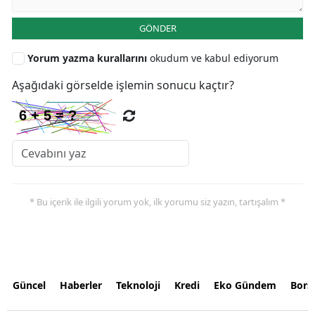
GÖNDER
Yorum yazma kurallarını
okudum ve kabul ediyorum
Aşağıdaki görselde işlemin sonucu kaçtır?
* Bu içerik ile ilgili yorum yok, ilk yorumu siz yazın, tartışalım *
Güncel
Haberler
Teknoloji
Kredi
Eko Gündem
Bors