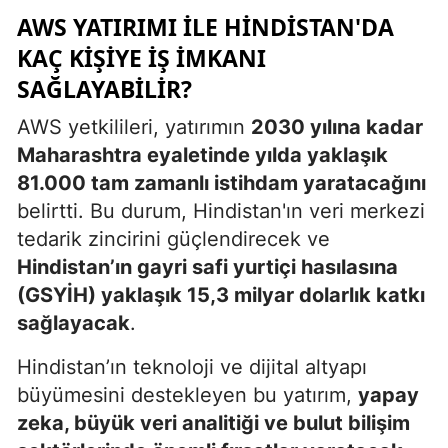
AWS YATIRIMI ILE HINDISTAN'DA
KAÇ KIŞIYE İŞ İMKANI
SAĞLAYABILIR?
AWS yetkilileri, yatırımın
2030 yılına kadar
Maharashtra eyaletinde yılda yaklaşık
81.000 tam zamanlı istihdam yaratacağını
belirtti. Bu durum, Hindistan'ın veri merkezi
tedarik zincirini güçlendirecek ve
Hindistan’ın gayri safi yurtiçi hasılasına
(GSYİH) yaklaşık 15,3 milyar dolarlık katkı
sağlayacak
.
Hindistan’ın teknoloji ve dijital altyapı
büyümesini destekleyen bu yatırım,
yapay
zeka, büyük veri analitiği ve bulut bilişim