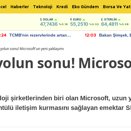
cel
Haberler
Teknoloji
Kredi
Eko Gündem
Borsa Ve Yat
DOLAR
EURO
STERLIN
47,7436
55,2510
64,4811
%0.18
%0.32
%0.38
TCMB'nin rezervlerinde artan
Bakan Şimşek, 
:24
12:03
momentum devam ediyor
için umut verici
bulundu
 yolun sonu! Microsoft'un yeni yaklaşımı
yolun sonu! Microso
ji şirketlerinden biri olan Microsoft, uzun y
rüntülü iletişim kurmasını sağlayan emektar