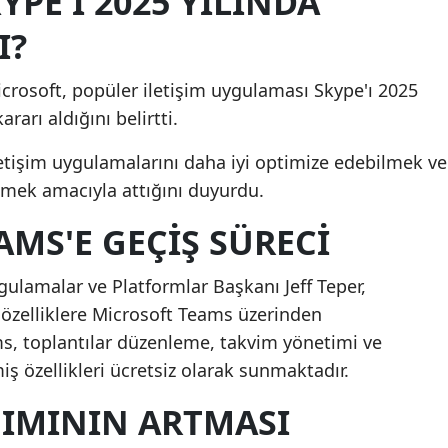
YPE'I 2025 YILINDA
I?
crosoft, popüler iletişim uygulaması Skype'ı 2025
rarı aldığını belirtti.
letişim uygulamalarını daha iyi optimize edebilmek ve
mek amacıyla attığını duyurdu.
MS'E GEÇIŞ SÜRECI
gulamalar ve Platformlar Başkanı Jeff Teper,
l özelliklere Microsoft Teams üzerinden
ams, toplantılar düzenleme, takvim yönetimi ve
ş özellikleri ücretsiz olarak sunmaktadır.
IMININ ARTMASI