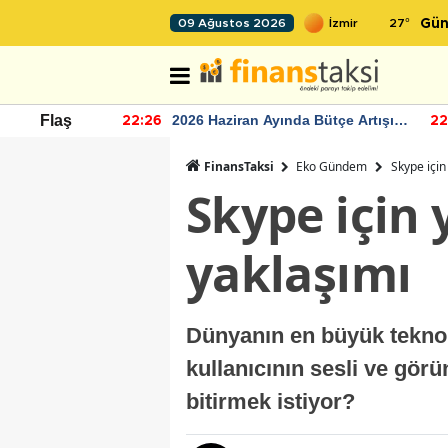
27
°
09 Ağustos 2026
Gün
r seviyesinin
2026 Haziran Ayında Bütçe Artışı
Flaş
22:26
22
Yaşandı
FinansTaksi
Eko Gündem
Skype için
Skype için 
yaklaşımı
Dünyanın en büyük teknolo
kullanıcının sesli ve gö
bitirmek istiyor?