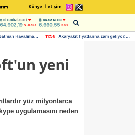
Künye
İletişim
ırım
BITCOIN
(USDT)
GRAM ALTIN
64.902,19
6.660,55
%-0.164
2,59
Batman Havalimanı
Akaryakıt fiyatlarına zam geliyor:
11:56
 açıklamalarda
Yeni tarih açıklandı
ft'un yeni
ıllardır yüz milyonlarca
 Skype uygulamasını neden