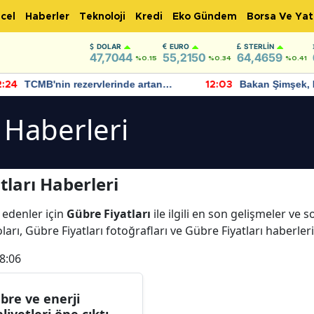
cel
Haberler
Teknoloji
Kredi
Eko Gündem
Borsa Ve Yat
DOLAR
EURO
STERLIN
47,7044
55,2150
64,4659
%0.15
%0.34
%0.41
TCMB'nin rezervlerinde artan
Bakan Şimşek, 
:24
12:03
momentum devam ediyor
için umut verici
bulundu
 Haberleri
ları Haberleri
 edenler için
Gübre Fiyatları
ile ilgili en son gelişmeler ve 
ları, Gübre Fiyatları fotoğrafları ve Gübre Fiyatları haberler
8:06
bre ve enerji
liyetleri öne çıktı