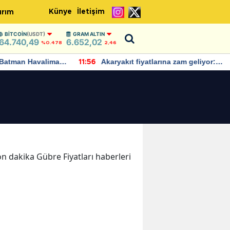
Künye
İletişim
ırım
BITCOIN
(USDT)
GRAM ALTIN
64.740,49
6.652,02
%0.478
2,46
Batman Havalimanı
Akaryakıt fiyatlarına zam geliyor:
11:56
 açıklamalarda
Yeni tarih açıklandı
son dakika Gübre Fiyatları haberleri
i