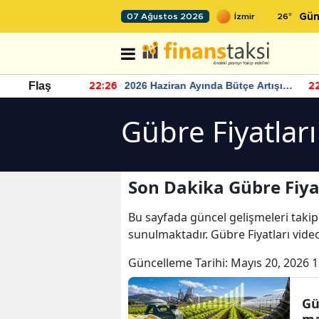
26
°
07 Ağustos 2026
Gün
r seviyesinin
2026 Haziran Ayında Bütçe Artışı
Flaş
22:26
22
Yaşandı
Gübre Fiyatları
Son Dakika Gübre Fiyat
Bu sayfada güncel gelişmeleri takip
sunulmaktadır. Gübre Fiyatları video
Güncelleme Tarihi:
Mayıs 20, 2026 1
Gü
ma