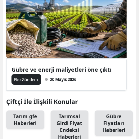
Gübre ve enerji maliyetleri öne çıktı
Eko Gündem
20 Mayıs 2026
Çiftçi İle İlişkili Konular
Tarım-gfe
Tarımsal
Gübre
Haberleri
Girdi Fiyat
Fiyatları
Endeksi
Haberleri
Haberleri