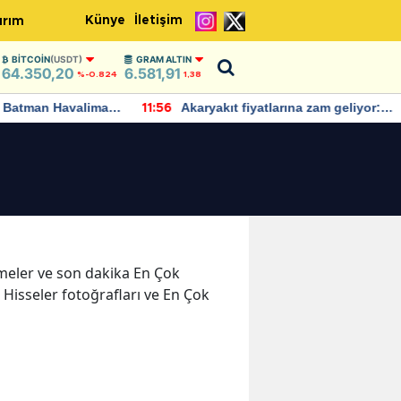
Künye
İletişim
ırım
BITCOIN
(USDT)
GRAM ALTIN
64.350,20
6.581,91
%-0.824
1,38
Batman Havalimanı
Akaryakıt fiyatlarına zam geliyor:
11:56
 açıklamalarda
Yeni tarih açıklandı
işmeler ve son dakika En Çok
 Hisseler fotoğrafları ve En Çok