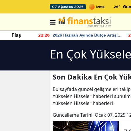
26
°
07 Ağustos 2026
Gün
r seviyesinin
2026 Haziran Ayında Bütçe Artışı
Flaş
22:26
22
Yaşandı
En Çok Yüksele
Son Dakika En Çok Yük
Bu sayfada güncel gelişmeleri takip
Yükselen Hisseler haberleri sunulma
Yükselen Hisseler haberleri
Güncelleme Tarihi:
Ocak 07, 2025 1