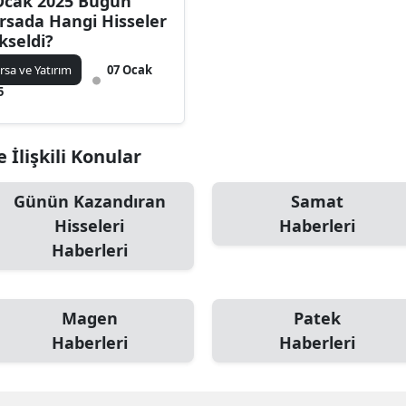
Ocak 2025 Bugün
rsada Hangi Hisseler
kseldi?
rsa ve Yatırım
07 Ocak
5
 İlişkili Konular
Günün Kazandıran
Samat
Hisseleri
Haberleri
Haberleri
Magen
Patek
Haberleri
Haberleri