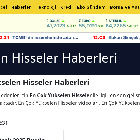
cel
Haberler
Teknoloji
Kredi
Eko Gündem
Borsa Ve Yat
DOLAR
EURO
STERLIN
47,7073
55,0191
64,2285
%0.17
%0
%0.07
TCMB'nin rezervlerinde artan
Bakan Şimşek, 
:24
12:03
momentum devam ediyor
için umut verici
bulundu
n Hisseler Haberleri
selen Hisseler Haberleri
 edenler için
En Çok Yükselen Hisseler
ile ilgili en son gel
ktadır. En Çok Yükselen Hisseler videoları, En Çok Yükselen
2:31