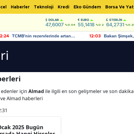
cel
Haberler
Teknoloji
Kredi
Eko Gündem
Borsa Ve Yat
DOLAR
EURO
STERLIN
47,6007
55,1418
64,2731
%0.04
%0.2
%0.2
TCMB'nin rezervlerinde artan
Bakan Şimşek, 
:24
12:03
momentum devam ediyor
için umut verici
bulundu
ri
erleri
 edenler için
Almad
ile ilgili en son gelişmeler ve son daki
ı ve Almad haberleri
2:31
Ocak 2025 Bugün
rsada Hangi Hisseler