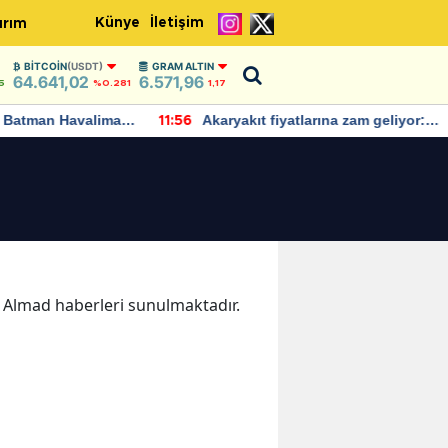
Künye
İletişim
ırım
BITCOIN
(USDT)
GRAM ALTIN
64.641,02
6.571,96
5
%0.281
1,17
Batman Havalimanı
Akaryakıt fiyatlarına zam geliyor:
11:56
 açıklamalarda
Yeni tarih açıklandı
ka Almad haberleri sunulmaktadır.