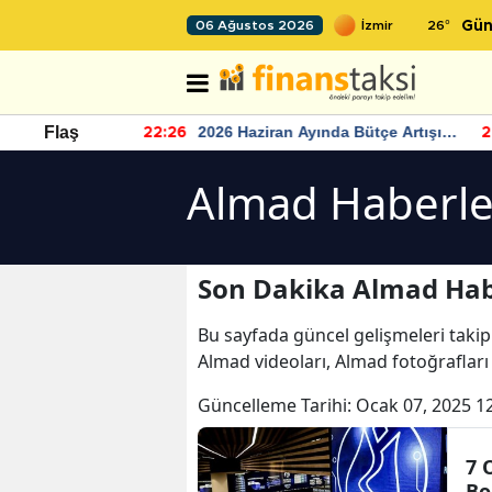
26
°
06 Ağustos 2026
Gün
r seviyesinin
2026 Haziran Ayında Bütçe Artışı
Flaş
22:26
22
Yaşandı
Almad Haberle
Son Dakika Almad Hab
Bu sayfada güncel gelişmeleri takip
Almad videoları, Almad fotoğraflar
Güncelleme Tarihi:
Ocak 07, 2025 1
7 
Bo