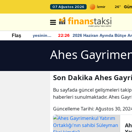
26
°
07 Ağustos 2026
Gün
ar seviyesinin
2026 Haziran Ayında Bütçe Artışı
Flaş
22:26
22
Yaşandı
Ahes Gayrimen
Son Dakika Ahes Gayr
Bu sayfada güncel gelişmeleri takip
haberleri sunulmaktadır. Ahes Gayr
Güncelleme Tarihi:
Ağustos 30, 202
Ah
Ya