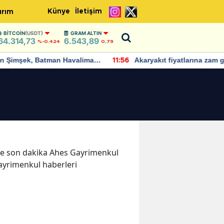
Künye
İletişim
ırım
BITCOIN
(USDT)
GRAM ALTIN
64.314,73
6.543,89
%-0.424
0,79
Batman Havalimanı
Akaryakıt fiyatlarına zam geliyor:
11:56
i açıklamalarda
Yeni tarih açıklandı
r ve son dakika Ahes Gayrimenkul
Gayrimenkul haberleri