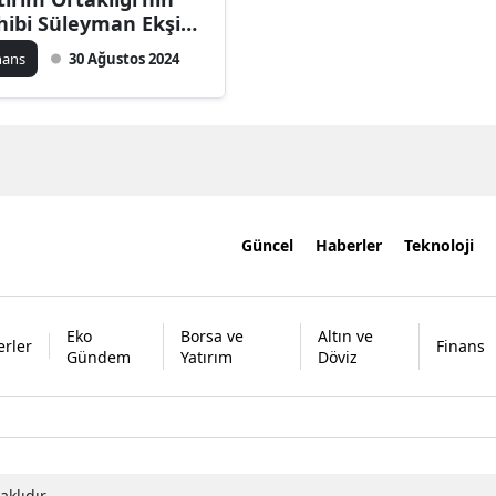
hibi Süleyman Ekşi
mdir?
nans
30 Ağustos 2024
Güncel
Haberler
Teknoloji
Eko
Borsa ve
Altın ve
rler
Finans
Gündem
Yatırım
Döviz
klıdır.