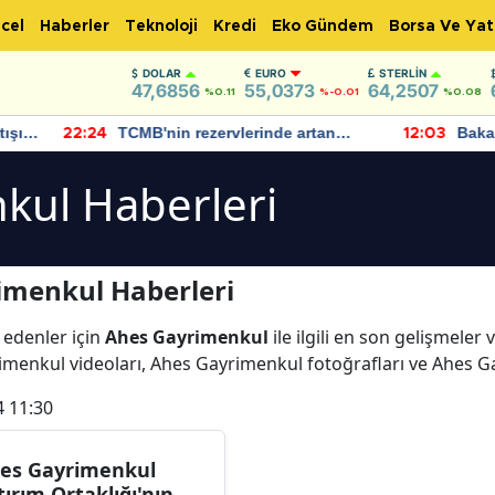
cel
Haberler
Teknoloji
Kredi
Eko Gündem
Borsa Ve Yat
DOLAR
EURO
STERLIN
47,6856
55,0373
64,2507
%0.11
%-0.01
%0.08
TCMB'nin rezervlerinde artan
Bakan Şimşek, 
:24
12:03
momentum devam ediyor
için umut veric
bulundu
kul Haberleri
imenkul Haberleri
 edenler için
Ahes Gayrimenkul
ile ilgili en son gelişmele
imenkul videoları, Ahes Gayrimenkul fotoğrafları ve Ahes 
4 11:30
es Gayrimenkul
tırım Ortaklığı'nın