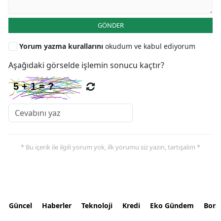
GÖNDER
Yorum yazma kurallarını
okudum ve kabul ediyorum
Aşağıdaki görselde işlemin sonucu kaçtır?
* Bu içerik ile ilgili yorum yok, ilk yorumu siz yazın, tartışalım *
Güncel
Haberler
Teknoloji
Kredi
Eko Gündem
Bors