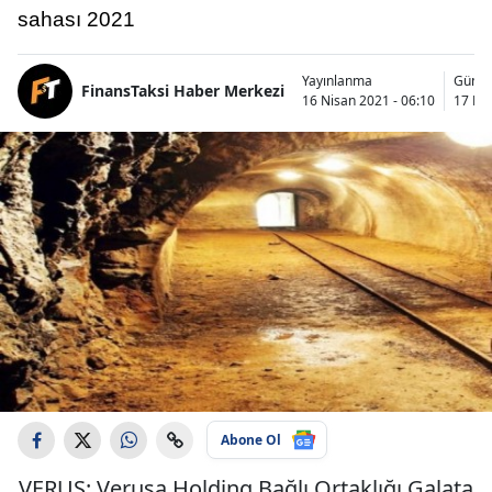
sahası 2021
Yayınlanma
Günce
FinansTaksi Haber Merkezi
16 Nisan 2021 - 06:10
17 Nis
Abone Ol
VERUS: Verusa Holding Bağlı Ortaklığı Galata