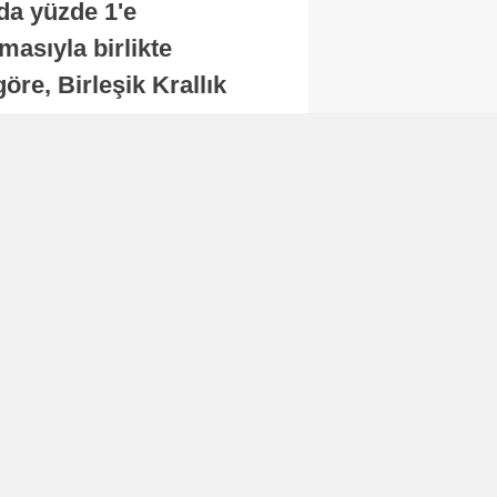
nda yüzde 1'e
masıyla birlikte
re, Birleşik Krallık
.
Abone Ol
Finans
Bitcoin, 65 bin dolar
seviyesinin altına
düştü...