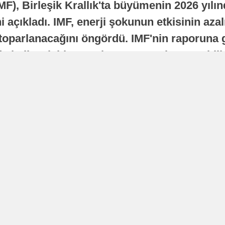
MF), Birleşik Krallık'ta büyümenin 2026 yılı
 açıkladı. IMF, enerji şokunun etkisinin azal
oparlanacağını öngördü. IMF'nin raporuna gö
a istikrarlı bir toparlanma süreci yaşayabilir
Yayınlanma
16 Temmuz 2026 - 22:37