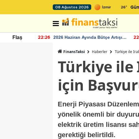
26
°
08 Ağustos 2026
Gün
r seviyesinin
2026 Haziran Ayında Bütçe Artışı
Flaş
22:26
22
Yaşandı
FinansTaksi
Haberler
Türkiye ile Ir
Türkiye ile
için Başvur
Enerji Piyasası Düzenleme
yönelik önemli bir duyuru 
elektrik üretim lisansı sa
gerektiği belirtildi.