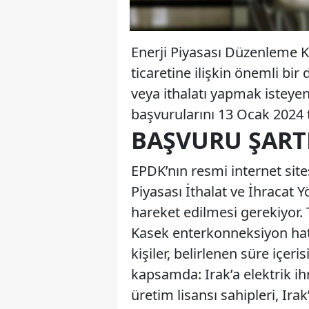
Enerji Piyasası Düzenleme K
ticaretine ilişkin önemli bi
veya ithalatı yapmak isteyen 
başvurularını 13 Ocak 2024 t
BAŞVURU ŞARTL
EPDK’nın resmi internet sit
Piyasası İthalat ve İhracat 
hareket edilmesi gerekiyor. 
Kasek enterkonneksiyon hatt
kişiler, belirlenen süre iç
kapsamda: Irak’a elektrik ih
üretim lisansı sahipleri, Ira