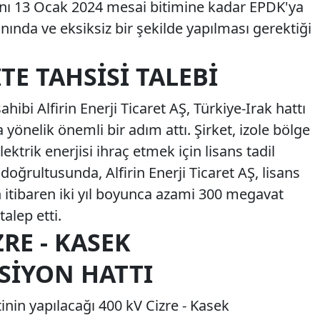
arını 13 Ocak 2024 mesai bitimine kadar EPDK'ya
ında ve eksiksiz bir şekilde yapılması gerektiği
TE TAHSISI TALEBI
hibi Alfirin Enerji Ticaret AŞ, Türkiye-Irak hattı
 yönelik önemli bir adım attı. Şirket, izole bölge
ktrik enerjisi ihraç etmek için lisans tadil
doğrultusunda, Alfirin Enerji Ticaret AŞ, lisans
 itibaren iki yıl boyunca azami 300 megavat
alep etti.
ZRE - KASEK
IYON HATTI
etinin yapılacağı 400 kV Cizre - Kasek