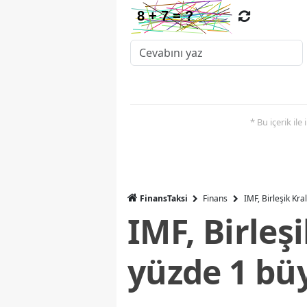
* Bu içerik ile
FinansTaksi
Finans
IMF, Birleşik Kr
IMF, Birleş
yüzde 1 bü