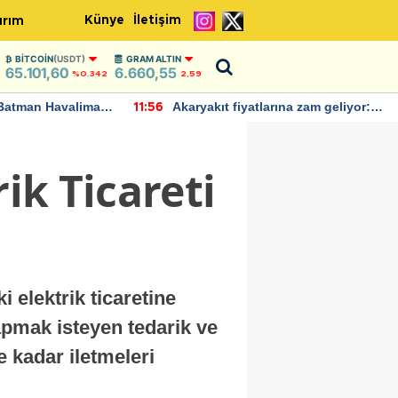
Künye
İletişim
ırım
BITCOIN
(USDT)
GRAM ALTIN
65.101,60
6.660,55
%0.342
2,59
Batman Havalimanı
Akaryakıt fiyatlarına zam geliyor:
11:56
 açıklamalarda
Yeni tarih açıklandı
ik Ticareti
 elektrik ticaretine
yapmak isteyen tedarik ve
e kadar iletmeleri