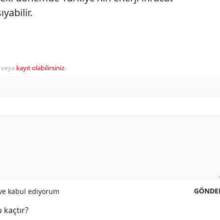
yabilir.
veya
kayıt olabilirsiniz
.
GÖNDE
e kabul ediyorum
 kaçtır?