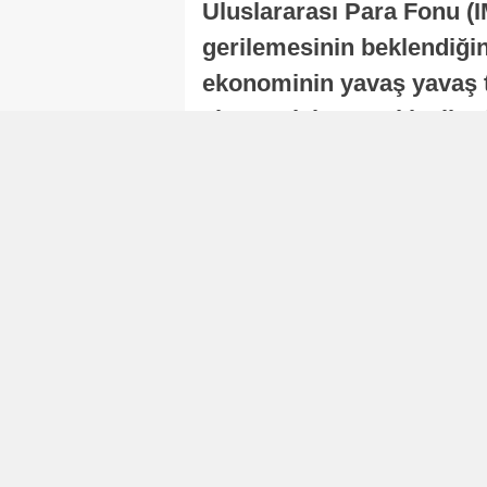
Uluslararası Para Fonu (I
gerilemesinin beklendiğini
ekonominin yavaş yavaş t
ekonomisi, sonraki yıllard
Nur Duman