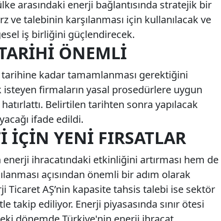
lke arasındaki enerji bağlantısında stratejik bir
rz ve talebinin karşılanması için kullanılacak ve
esel iş birliğini güçlendirecek.
TARIHI ÖNEMLI
 tarihine kadar tamamlanması gerektiğini
k isteyen firmaların yasal prosedürlere uygun
hatırlattı. Belirtilen tarihten sonra yapılacak
acağı ifade edildi.
I İÇIN YENI FIRSATLAR
enerji ihracatındaki etkinliğini artırması hem de
arşılanması açısından önemli bir adım olarak
rji Ticaret AŞ’nin kapasite tahsis talebi ise sektör
le takip ediliyor. Enerji piyasasında sınır ötesi
deki dönemde Türkiye'nin enerji ihracat