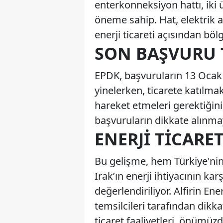
enterkonneksiyon hattı, iki ü
öneme sahip. Hat, elektrik a
enerji ticareti açısından bölg
SON BAŞVURU 
EPDK, başvuruların 13 Ocak
yinelerken, ticarete katılma
hareket etmeleri gerektiğini 
başvuruların dikkate alınmay
ENERJI TICARET
Bu gelişme, hem Türkiye'nin 
Irak’ın enerji ihtiyacının k
değerlendiriliyor. Alfirin Ene
temsilcileri tarafından dikkat
ticaret faaliyetleri, önümüz