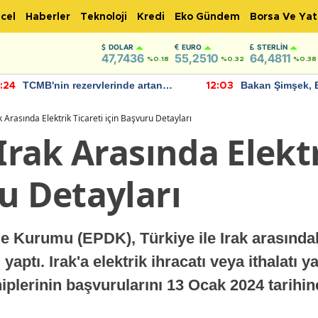
cel
Haberler
Teknoloji
Kredi
Eko Gündem
Borsa Ve Yat
DOLAR
EURO
STERLIN
47,7436
55,2510
64,4811
%0.18
%0.32
%0.38
TCMB'nin rezervlerinde artan
Bakan Şimşek, 
:24
12:03
momentum devam ediyor
için umut verici
bulundu
ak Arasında Elektrik Ticareti için Başvuru Detayları
 Irak Arasında Elektr
u Detayları
 Kurumu (EPDK), Türkiye ile Irak arasındaki
yaptı. Irak'a elektrik ihracatı veya ithalatı 
hiplerinin başvurularını 13 Ocak 2024 tarihin