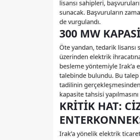
lisansı sahipleri, başvurul
sunacak. Başvuruların zaman
de vurgulandı.
300 MW KAPASI
Öte yandan, tedarik lisansı sa
üzerinden elektrik ihracatına
besleme yöntemiyle Irak’a ele
talebinde bulundu. Bu talep 
tadilinin gerçekleşmesinden
kapasite tahsisi yapılmasını t
KRITIK HAT: CI
ENTERKONNEKS
Irak’a yönelik elektrik ticar