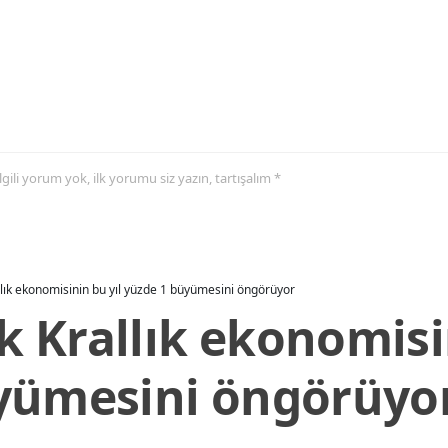
 ilgili yorum yok, ilk yorumu siz yazın, tartışalım *
allık ekonomisinin bu yıl yüzde 1 büyümesini öngörüyor
ik Krallık ekonomisi
yümesini öngörüyo