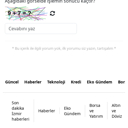
Aşağıdaki görselde işlemin sonucu kaçtır?
* Bu içerik ile ilgili yorum yok, ilk yorumu siz yazın, tartışalım *
Güncel
Haberler
Teknoloji
Kredi
Eko Gündem
Bors
Son
Borsa
Altın
dakika
Eko
Haberler
ve
ve
İzmir
Gündem
Yatırım
Döviz
haberleri