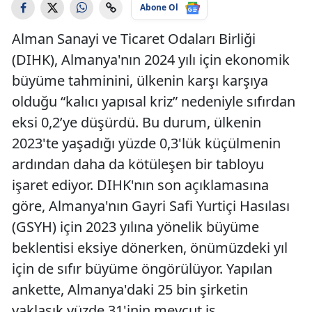
Abone Ol
Alman Sanayi ve Ticaret Odaları Birliği
(DIHK), Almanya'nın 2024 yılı için ekonomik
büyüme tahminini, ülkenin karşı karşıya
olduğu “kalıcı yapısal kriz” nedeniyle sıfırdan
eksi 0,2’ye düşürdü. Bu durum, ülkenin
2023'te yaşadığı yüzde 0,3'lük küçülmenin
ardından daha da kötüleşen bir tabloyu
işaret ediyor. DIHK'nın son açıklamasına
göre, Almanya'nın Gayri Safi Yurtiçi Hasılası
(GSYH) için 2023 yılına yönelik büyüme
beklentisi eksiye dönerken, önümüzdeki yıl
için de sıfır büyüme öngörülüyor. Yapılan
ankette, Almanya'daki 25 bin şirketin
yaklaşık yüzde 31'inin mevcut iş