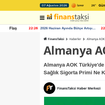
26
°
07 Ağustos 2026
Gün
r seviyesinin
2026 Haziran Ayında Bütçe Artışı
Flaş
22:26
22
Yaşandı
FinansTaksi
Haberler
Almanya AOK T
Almanya AO
Almanya AOK Türkiye'de 
Sağlık Sigorta Primi Ne K
FinansTaksi Haber Merkezi