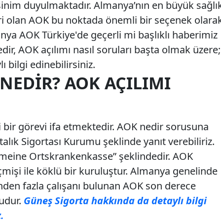
ksinim duyulmaktadır. Almanya’nın en büyük sağlı
iri olan AOK bu noktada önemli bir seçenek olara
nya AOK Türkiye'de geçerli mi başlıklı haberimiz
, AOK açılımı nasıl soruları başta olmak üzere;
ylı bilgi edinebilirsiniz.
NEDIR? AOK AÇILIMI
bir görevi ifa etmektedir. AOK nedir sorusuna
lık Sigortası Kurumu şeklinde yanıt verebiliriz.
emeine Ortskrankenkasse” şeklindedir. AOK
mişi ile köklü bir kuruluştur. Almanya genelinde
inden fazla çalışanı bulunan AOK son derece
şudur.
Güneş Sigorta hakkında da detaylı bilgi
.