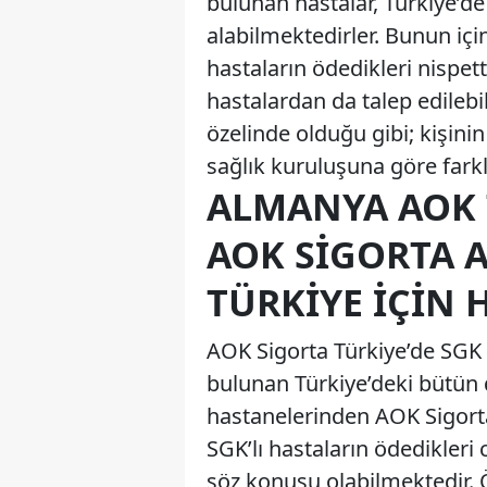
bulunan hastalar, Türkiye’
alabilmektedirler. Bunun için
hastaların ödedikleri nispet
hastalardan da talep edileb
özelinde olduğu gibi; kişin
sağlık kuruluşuna göre farkl
ALMANYA AOK T
AOK SIGORTA 
TÜRKIYE İÇIN 
AOK Sigorta Türkiye’de SGK i
bulunan Türkiye’deki bütün 
hastanelerinden AOK Sigorta
SGK’lı hastaların ödedikleri 
söz konusu olabilmektedir. Ö