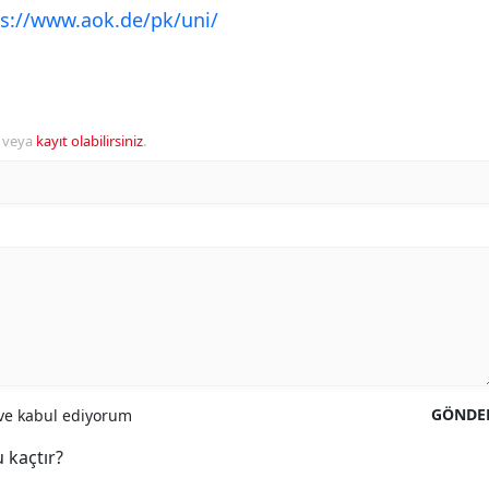
ps://www.aok.de/pk/uni/
veya
kayıt olabilirsiniz
.
GÖNDE
e kabul ediyorum
 kaçtır?