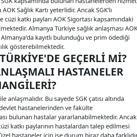
de SGK kapsamında bulunan hastanelerden hizmet
 AOK Sağlık Kartı yeterlidir. Ancak SGK’lı
te cüzi katkı payları AOK Sigortası kapsamındaki
ilmektedir. Almanya Türkiye sağlık anlaşması AO
in Almanya’da kayıtlı bulunduğu ve prim ödediği
ılık gösterebilmektedir.
ÜRKIYE'DE GEÇERLI MI?
ANLAŞMALI HASTANELER
HANGILERI?
le anlaşmalıdır. Bu sayede SGK çatısı altında
devlet hastanelerinden ve fakülte
sı bulunan hastalar yararlanabilmektedir. Ancak
cüzi katkı paylarının hastalardan talep edilmesi
zel hastaneler için ise durum biraz daha farklıdır