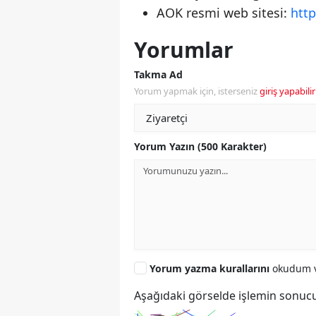
AOK resmi web sitesi:
htt
Yorumlar
Takma Ad
Yorum yapmak için, isterseniz
giriş yapabilir
Yorum Yazın (500 Karakter)
Yorum yazma kurallarını
okudum v
Aşağıdaki görselde işlemin sonucu