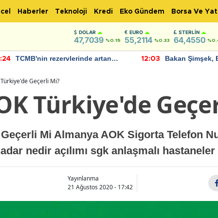
cel
Haberler
Teknoloji
Kredi
Eko Gündem
Borsa Ve Yat
DOLAR
EURO
STERLIN
47,7039
55,2114
64,4550
%0.15
%0.33
%0.
TCMB'nin rezervlerinde artan
Bakan Şimşek, 
:24
12:03
momentum devam ediyor
için umut verici
bulundu
ürkiye'de Geçerli Mi?
K Türkiye'de Geçer
Geçerli Mi Almanya AOK Sigorta Telefon Nu
adar nedir açılımı sgk anlaşmalı hastaneler
Yayınlanma
21 Ağustos 2020 - 17:42