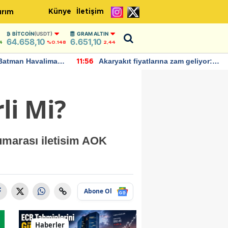
Künye
İletişim
ırım
BITCOIN
(USDT)
GRAM ALTIN
64.658,10
6.651,10
4
%0.148
2,44
Batman Havalimanı
Akaryakıt fiyatlarına zam geliyor:
11:56
 açıklamalarda
Yeni tarih açıklandı
li Mi?
marası iletisim AOK
Abone Ol
Haberler