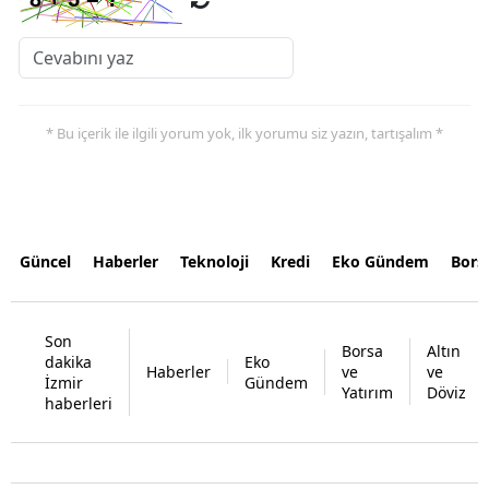
* Bu içerik ile ilgili yorum yok, ilk yorumu siz yazın, tartışalım *
Güncel
Haberler
Teknoloji
Kredi
Eko Gündem
Bors
Son
Borsa
Altın
dakika
Eko
Haberler
ve
ve
İzmir
Gündem
Yatırım
Döviz
haberleri