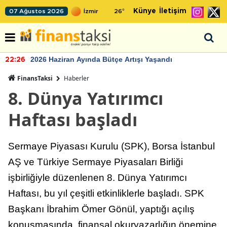
Künye
İletişim
07 Ağustos 2026
26
°
2026 Haziran Ayında Bütçe Artışı Yaşandı
22:26
FinansTaksi
Haberler
8. Dünya Yatırımcı
Haftası başladı
Sermaye Piyasası Kurulu (SPK), Borsa İstanbul
AŞ ve Türkiye Sermaye Piyasaları Birliği
işbirliğiyle düzenlenen 8. Dünya Yatırımcı
Haftası, bu yıl çeşitli etkinliklerle başladı. SPK
Başkanı İbrahim Ömer Gönül, yaptığı açılış
konuşmasında, finansal okuryazarlığın önemine