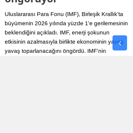
Uluslararası Para Fonu (IMF), Birleşik Krallık'ta
büyümenin 2026 yılında yüzde 1'e gerilemesinin
beklendiğini açıkladı. IMF, enerji şokunun
etkisinin azalmasıyla birlikte ekonominin yavaş
yavaş toparlanacağını öngördü. IMF'nin
raporuna göre, Birleşik Krallık ekonomisi,
sonraki yıllarda istikrarlı bir toparlanma süreci
yaşayabilir.
Yayınlanma
Nur Duman
16 Temmuz 2026 - 22:37