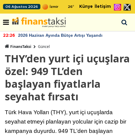
Künye
İletişim
06 Ağustos 2026
26
°
2026 Haziran Ayında Bütçe Artışı Yaşandı
22:26
FinansTaksi
Güncel
THY’den yurt içi uçuşlara
özel: 949 TL’den
başlayan fiyatlarla
seyahat fırsatı
Türk Hava Yolları (THY), yurt içi uçuşlarda
seyahat etmeyi planlayan yolcular için cazip bir
kampanya duyurdu. 949 TL’den başlayan