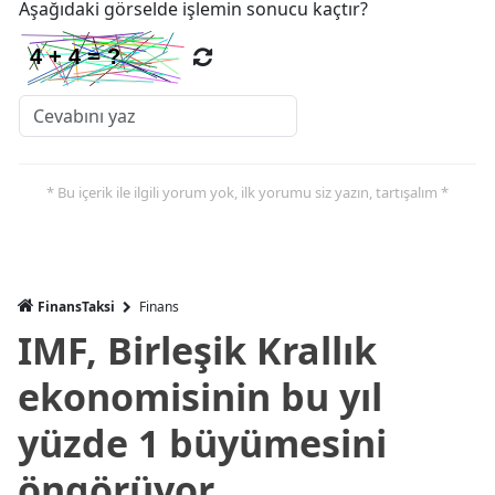
Aşağıdaki görselde işlemin sonucu kaçtır?
* Bu içerik ile ilgili yorum yok, ilk yorumu siz yazın, tartışalım *
FinansTaksi
Finans
IMF, Birleşik Krallık
ekonomisinin bu yıl
yüzde 1 büyümesini
öngörüyor