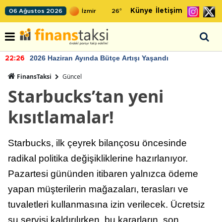
Künye
İletişim
06 Ağustos 2026
26
°
2026 Haziran Ayında Bütçe Artışı Yaşandı
22:26
FinansTaksi
Güncel
Starbucks’tan yeni
kısıtlamalar!
Starbucks, ilk çeyrek bilançosu öncesinde
radikal politika değişikliklerine hazırlanıyor.
Pazartesi gününden itibaren yalnızca ödeme
yapan müşterilerin mağazaları, terasları ve
tuvaletleri kullanmasına izin verilecek. Ücretsiz
su servisi kaldırılırken, bu kararların, son