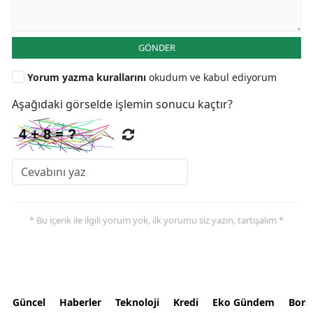
GÖNDER
Yorum yazma kurallarını
okudum ve kabul ediyorum
Aşağıdaki görselde işlemin sonucu kaçtır?
* Bu içerik ile ilgili yorum yok, ilk yorumu siz yazın, tartışalım *
Güncel
Haberler
Teknoloji
Kredi
Eko Gündem
Bors