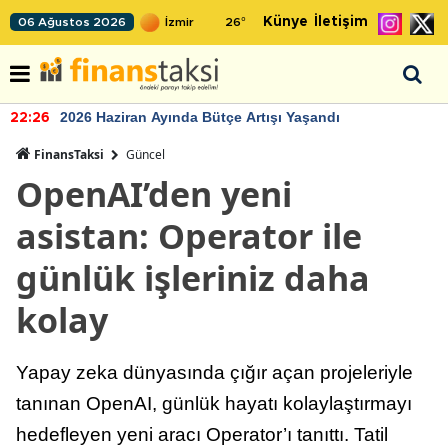
Künye
İletişim
06 Ağustos 2026
26
°
2026 Haziran Ayında Bütçe Artışı Yaşandı
22:26
FinansTaksi
Güncel
OpenAI’den yeni
asistan: Operator ile
günlük işleriniz daha
kolay
Yapay zeka dünyasında çığır açan projeleriyle
tanınan OpenAI, günlük hayatı kolaylaştırmayı
hedefleyen yeni aracı Operator’ı tanıttı. Tatil