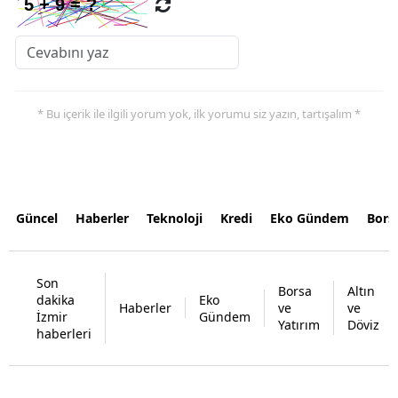
* Bu içerik ile ilgili yorum yok, ilk yorumu siz yazın, tartışalım *
Güncel
Haberler
Teknoloji
Kredi
Eko Gündem
Bors
Son
Borsa
Altın
dakika
Eko
Haberler
ve
ve
İzmir
Gündem
Yatırım
Döviz
haberleri