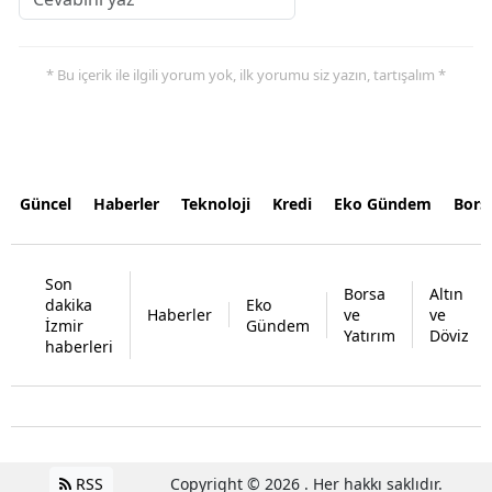
* Bu içerik ile ilgili yorum yok, ilk yorumu siz yazın, tartışalım *
Güncel
Haberler
Teknoloji
Kredi
Eko Gündem
Bors
Son
Borsa
Altın
dakika
Eko
Haberler
ve
ve
İzmir
Gündem
Yatırım
Döviz
haberleri
RSS
Copyright © 2026 . Her hakkı saklıdır.