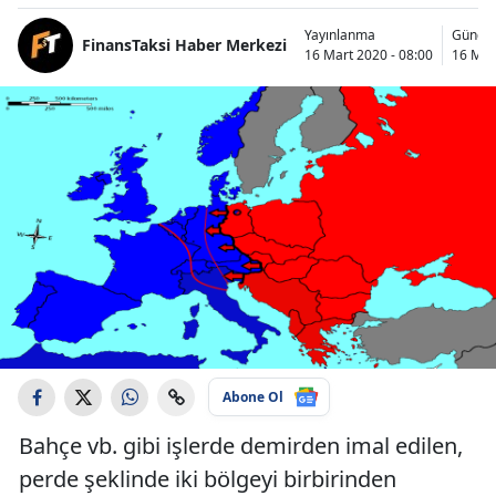
Yayınlanma
Günce
FinansTaksi Haber Merkezi
16 Mart 2020 - 08:00
16 Mar
Abone Ol
Bahçe vb. gibi işlerde demirden imal edilen,
perde şeklinde iki bölgeyi birbirinden