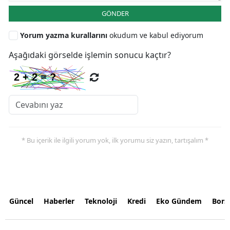
GÖNDER
Yorum yazma kurallarını
okudum ve kabul ediyorum
Aşağıdaki görselde işlemin sonucu kaçtır?
* Bu içerik ile ilgili yorum yok, ilk yorumu siz yazın, tartışalım *
Güncel
Haberler
Teknoloji
Kredi
Eko Gündem
Bors