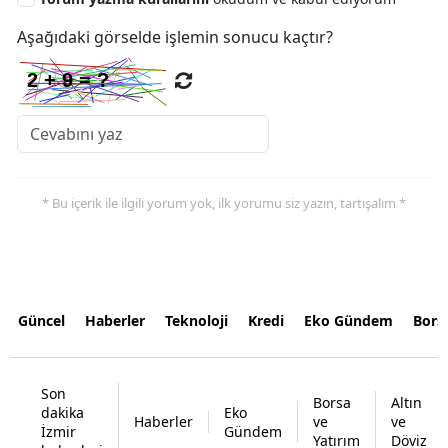
Aşağıdaki görselde işlemin sonucu kaçtır?
* Bu içerik ile ilgili yorum yok, ilk yorumu siz yazın, tartışalım *
Güncel
Haberler
Teknoloji
Kredi
Eko Gündem
Bors
Son
Borsa
Altın
dakika
Eko
Haberler
ve
ve
İzmir
Gündem
Yatırım
Döviz