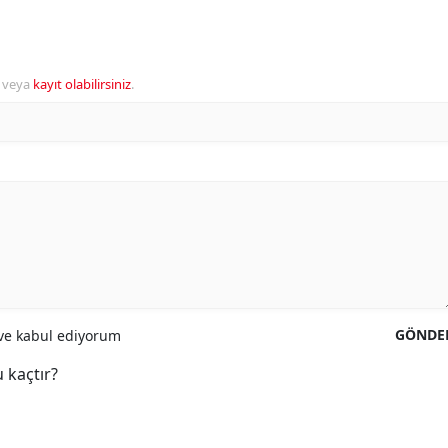
veya
kayıt olabilirsiniz
.
GÖNDE
e kabul ediyorum
 kaçtır?