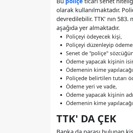
Bu
poliçe
ticari senet niteli
olarak kullanılmaktadır. Poliç
devredilebilir. TTK' nın 58
aşağıda yer almaktadır.
Poliçeyi ödeyecek kişi,
Poliçeyi düzenleyip ödeme 
Senet de "poliçe" sözcüğün
Ödeme yapacak kişinin isim
Ödemenin kime yapılacağı 
Poliçede belirtilen tutarı ö
Ödeme yeri ve vade,
Ödeme yapacak kişinin adı
Ödemenin kime yapılacağı 
TTK' DA ÇEK
Banka da parası bulunan kiş