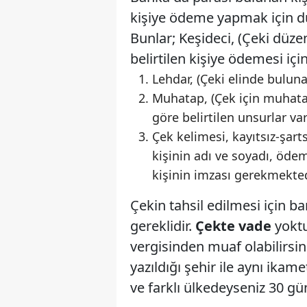
kişiye ödeme yapmak için düze
Bunlar; Keşideci, (Çeki düze
belirtilen kişiye ödemesi için
Lehdar, (Çeki elinde buluna
Muhatap, (Çek için muhatap
göre belirtilen unsurlar var
Çek kelimesi, kayıtsız-şar
kişinin adı ve soyadı, ödem
kişinin imzası gerekmekted
Çekin tahsil edilmesi için b
gereklidir.
Çekte vade
yoktu
vergisinden muaf olabilirsin
yazıldığı şehir ile aynı ikam
ve farklı ülkedeyseniz 30 gün