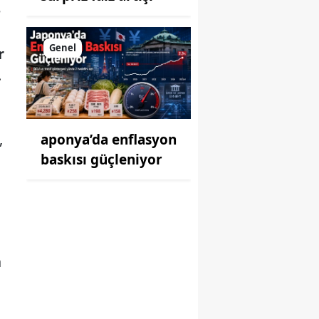
e
Genel
r
.
,
aponya’da enflasyon
baskısı güçleniyor
a