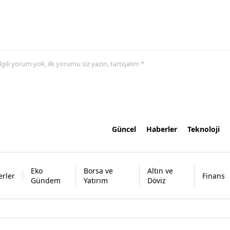
 ilgili yorum yok, ilk yorumu siz yazın, tartışalım *
Güncel
Haberler
Teknoloji
Eko
Borsa ve
Altın ve
rler
Finans
Gündem
Yatırım
Döviz