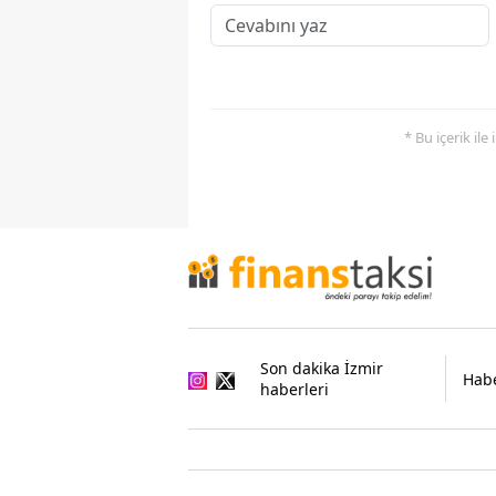
* Bu içerik ile
Son dakika İzmir
Habe
haberleri