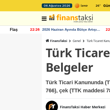
26
°
06 Ağustos 2026
Gün
r seviyesinin
2026 Haziran Ayında Bütçe Artışı
Flaş
22:26
22
Yaşandı
FinansTaksi
Genel
Türk Ticaret Kan
Türk Ticar
Belgeler
Türk Ticari Kanununda (T
766), çek (TTK maddesi 7
FinansTaksi Haber Merkezi