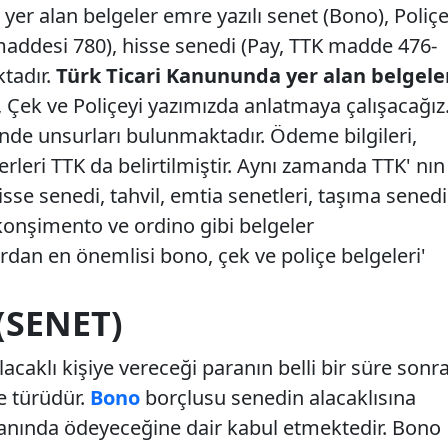
yer alan belgeler emre yazılı senet (Bono), Poliç
addesi 780), hisse senedi (Pay, TTK madde 476-
ktadır.
Türk Ticari Kanununda yer alan belgele
 Çek ve Poliçeyi yazımızda anlatmaya çalışacağız
inde unsurları bulunmaktadır. Ödeme bilgileri,
yerleri TTK da belirtilmiştir. Aynı zamanda TTK' nın
sse senedi, tahvil, emtia senetleri, taşıma senedi
onşimento ve ordino gibi belgeler
dan en önemlisi bono, çek ve poliçe belgeleri'
(SENET)
acaklı kişiye vereceği paranın belli bir süre sonr
e türüdür.
Bono
borçlusu senedin alacaklısına
amanında ödeyeceğine dair kabul etmektedir. Bono