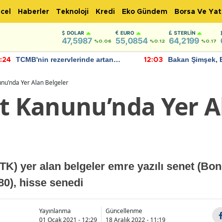
cel
Haberler
Teknoloji
Kredi
Eko Gündem
Borsa Ve Yat
DOLAR
EURO
STERLIN
47,5987
55,0854
64,2199
%0.06
%0.12
%0.17
TCMB'nin rezervlerinde artan
Bakan Şimşek, 
:24
12:03
momentum devam ediyor
için umut verici
bulundu
unu’nda Yer Alan Belgeler
et Kanunu’nda Yer A
TK) yer alan belgeler emre yazılı senet (Bo
80), hisse senedi
Yayınlanma
Güncellenme
01 Ocak 2021 - 12:29
18 Aralık 2022 - 11:19