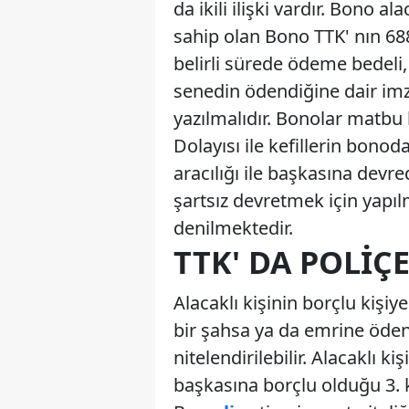
da ikili ilişki vardır. Bono al
sahip olan Bono TTK' nın 688
belirli sürede ödeme bedeli,
senedin ödendiğine dair imz
yazılmalıdır. Bonolar matbu 
Dolayısı ile kefillerin bonoda
aracılığı ile başkasına devred
şartsız devretmek için yapıl
denilmektedir.
TTK' DA POLIÇ
Alacaklı kişinin borçlu kişiy
bir şahsa ya da emrine ödenm
nitelendirilebilir. Alacaklı k
başkasına borçlu olduğu 3. k