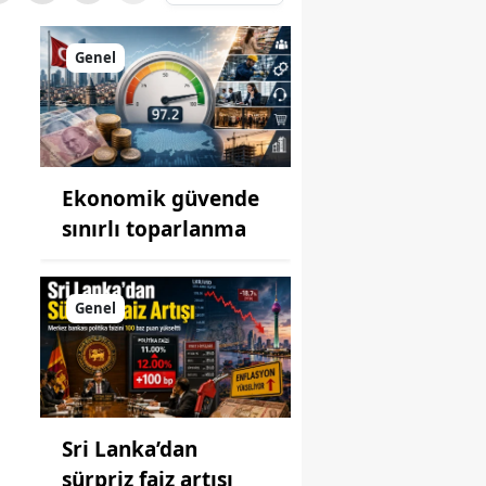
Genel
Ekonomik güvende
sınırlı toparlanma
Genel
Sri Lanka’dan
sürpriz faiz artışı