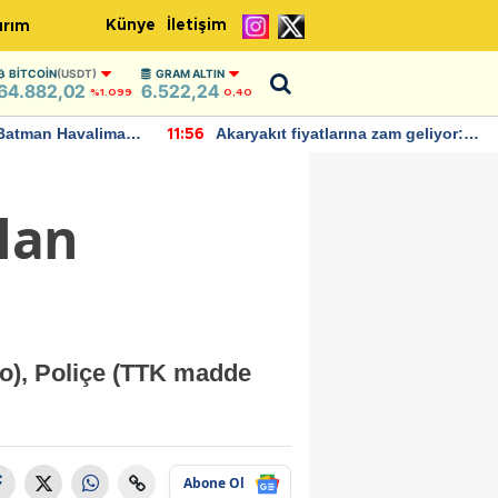
Künye
İletişim
ırım
BITCOIN
(USDT)
GRAM ALTIN
64.882,02
6.522,24
%1.099
0,40
Batman Havalimanı
Akaryakıt fiyatlarına zam geliyor:
11:56
 açıklamalarda
Yeni tarih açıklandı
lan
no), Poliçe (TTK madde
Abone Ol