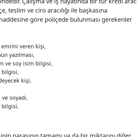
ğindedir. Çalışma ve iş hayatında bir tür kredi arac
e, teslim ve ciro aracılığı ile başkasına
3. maddesine göre poliçede bulunması gerekenler
emrini veren kişi,
ün yazılması,
 ve soy isim bilgisi,
bilgisi,
deyecek kişi,
 ve soyadı,
bilgisi,
inin parasının tamamı ya da bir miktarını diğer