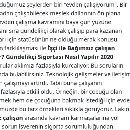
duğumuz şeylerden biri “evden çalışıyorum”. Bir
dan çalışabilecek meslek dallarının ön plana
 evden çalışma kavramını baya gün yüzüne
ı sıra gündelikçi olarak çalışıp para kazanan
kları için statüsünün ne olduğu merak konusu.
n farklılaşması ile
İşçi ile Bağımsız çalışan
? Gündelikçi Sigortası Nasıl Yapılır 2020
rular aklımızı fazlasıyla kurcalıyor. Bu soruların
a bulabilirsiniz. Teknolojik gelişmeler ve iletişi
 çalışmayı artırdı. Tabii buna çalışanın
 fazlasıyla etkili oldu. Örneğin, bir çocuğu olan
tmek hem de çocuğuna bakmak istediği için evde
müzde bu tarz örnekleri sıklıkla görüyoruz. Lakin
z çalışan
arasında kavram karmaşalarına yol
 sorun işverenin sigorta sorumluluğundan