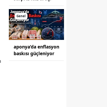
Genel
aponya’da enflasyon
baskısı güçleniyor
m