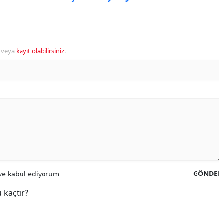
veya
kayıt olabilirsiniz
.
GÖNDE
e kabul ediyorum
 kaçtır?