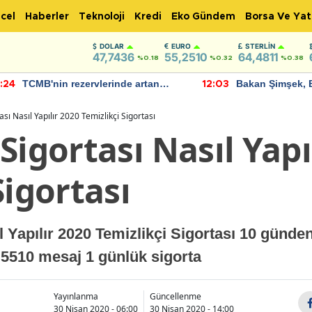
cel
Haberler
Teknoloji
Kredi
Eko Gündem
Borsa Ve Yat
DOLAR
EURO
STERLIN
47,7436
55,2510
64,4811
%0.18
%0.32
%0.38
TCMB'nin rezervlerinde artan
Bakan Şimşek, 
:24
12:03
momentum devam ediyor
için umut verici
bulundu
ası Nasıl Yapılır 2020 Temizlikçi Sigortası
Sigortası Nasıl Yapı
Sigortası
l Yapılır 2020 Temizlikçi Sigortası 10 günd
i 5510 mesaj 1 günlük sigorta
Yayınlanma
Güncellenme
30 Nisan 2020 - 06:00
30 Nisan 2020 - 14:00