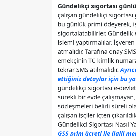
Gündelikçi sigortası günl
çalışan gündelikçi sigortası 
bu günlük primi ödeyerek, iş
sigortalatabilirler. Gündelik 
işlemi yaptırmalılar. İşver
atmalıdır. Tarafına onay SMS’
emekçinin TC kimlik numarası
tekrar SMS atılmalıdır.
Ayrıc
ettiğiniz detaylar için bu ya
gündelikçi sigortası e-devle
sürekli bir evde çalışmayan,
sözleşmeleri belirli süreli ol
çalışan işçiler içten çıkarıld
Gündelikçi Sigortası Nasıl Ya
GSS prim ücreti ile ilgili me