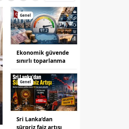
Genel
Ekonomik güvende
sınırlı toparlanma
Genel
Sri Lanka’dan
sürpriz faiz artışı