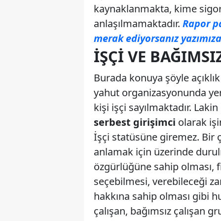
kaynaklanmakta, kime sigort
anlaşılmamaktadır.
Rapor p
merak ediyorsanız yazımıza 
İŞÇI VE BAĞIMSI
Burada konuya şöyle açıklık g
yahut organizasyonunda yer al
kişi işçi sayılmaktadır. Lakin
serbest girişimci
olarak işi
İşçi statüsüne giremez. Bir 
anlamak için üzerinde durul
özgürlüğüne sahip olması, fi
seçebilmesi, verebileceği z
hakkına sahip olması gibi h
çalışan, bağımsız çalışan g