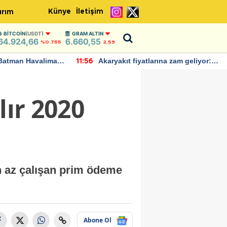
Künye
İletişim
ırım
BITCOIN
(USDT)
GRAM ALTIN
64.924,66
6.660,55
%0.755
2,59
Batman Havalimanı
Akaryakıt fiyatlarına zam geliyor:
11:56
 açıklamalarda
Yeni tarih açıklandı
lır 2020
en az çalışan prim ödeme
Abone Ol