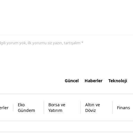
 ilgili yorum yok, ilk yorumu siz yazın, tartışalım *
Güncel
Haberler
Teknoloji
Eko
Borsa ve
Altın ve
rler
Finans
Gündem
Yatırım
Döviz