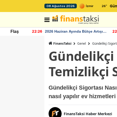
26
°
08 Ağustos 2026
Gün
r seviyesinin
2026 Haziran Ayında Bütçe Artışı
Flaş
22:26
22
Yaşandı
FinansTaksi
Genel
Gündelikçi Sigort
Gündelikçi 
Temizlikçi 
Gündelikçi Sigortası Nası
nasıl yapılır ev hizmetler
FinansTaksi Haber Merkezi