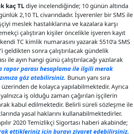
ük kaç TL
diye incelendiğinde; 10 günün altında
günlük 2,10 TL civarındadır. İşverenler bir SMS ile
çiyi meslek hastalıklarına ve kazalara karşı
emekçi çalıştıran kişiler öncelikle işveren kayıt
en kendi TC kimlik numarasını yazarak 5510’a SMS
i geldikten sonra çalıştırılacak gündelik
 ile ayın hangi günü çalıştırılacağı yazılarak
a rapor parası hesaplama ile ilgili merak
zımıza göz atabilirsiniz.
Bunun yanı sıra
t üzerinden de kolayca yapılabilmektedir. Ayrıca
 yalnızca iş olduğu zaman çağırılan işçilerin
arak kabul edilmektedir. Belirli süreli sözleşme ile
ıklarında yasal haklarını kullanabilmektedirler.
pılır 2020 Temizlikçi Sigortası haberi akabinde;
rak ettikleriniz için burayı ziyaret edebilirsiniz.