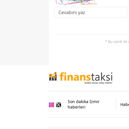
* Bu içerik ile
Son dakika İzmir
Habe
haberleri