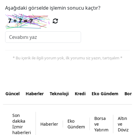
Aşağıdaki görselde işlemin sonucu kaçtır?
* Bu içerik ile ilgili yorum yok, ilk yorumu siz yazın, tartışalım *
Güncel
Haberler
Teknoloji
Kredi
Eko Gündem
Bors
Son
Borsa
Altın
dakika
Eko
Haberler
ve
ve
İzmir
Gündem
Yatırım
Döviz
haberleri