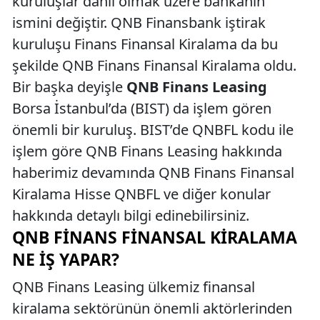
kuruluşlar dahil olmak üzere bankanın
ismini değiştir. QNB Finansbank iştirak
kuruluşu Finans Finansal Kiralama da bu
şekilde QNB Finans Finansal Kiralama oldu.
Bir başka deyişle
QNB Finans Leasing
Borsa İstanbul’da (BIST) da işlem gören
önemli bir kuruluş. BIST’de QNBFL kodu ile
işlem göre QNB Finans Leasing hakkında
haberimiz devamında QNB Finans Finansal
Kiralama Hisse QNBFL ve diğer konular
hakkında detaylı bilgi edinebilirsiniz.
QNB FINANS FINANSAL KIRALAMA
NE İŞ YAPAR?
QNB Finans Leasing ülkemiz finansal
kiralama sektörünün önemli aktörlerinden