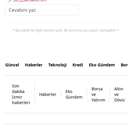
* Bu içerik ile ilgili yorum yok, ilk yorumu siz yazın, tartışalım *
Güncel
Haberler
Teknoloji
Kredi
Eko Gündem
Bors
Son
Borsa
Altın
dakika
Eko
Haberler
ve
ve
İzmir
Gündem
Yatırım
Döviz
haberleri