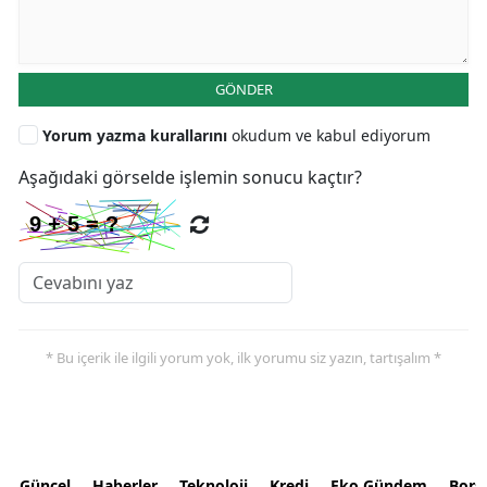
GÖNDER
Yorum yazma kurallarını
okudum ve kabul ediyorum
Aşağıdaki görselde işlemin sonucu kaçtır?
* Bu içerik ile ilgili yorum yok, ilk yorumu siz yazın, tartışalım *
Güncel
Haberler
Teknoloji
Kredi
Eko Gündem
Bors