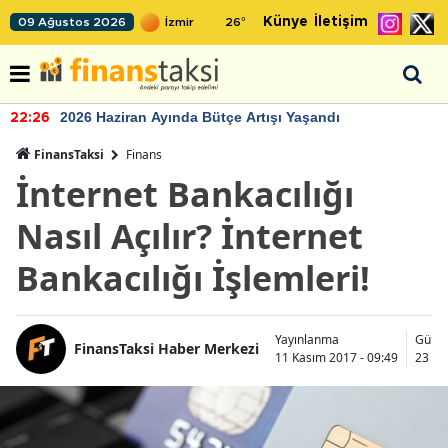
Künye
İletişim
09 Ağustos 2026
26
°
2026 Haziran Ayında Bütçe Artışı Yaşandı
22:26
FinansTaksi
Finans
İnternet Bankacılığı
Nasıl Açılır? İnternet
Bankacılığı İşlemleri!
Yayınlanma
Günc
FinansTaksi Haber Merkezi
11 Kasım 2017 - 09:49
23 Ka