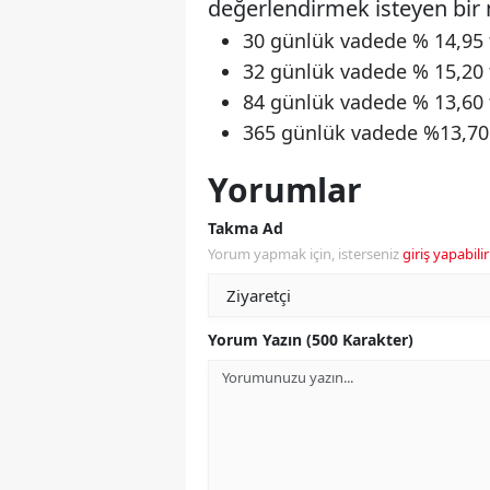
değerlendirmek isteyen bir 
30 günlük vadede % 14,95 f
32 günlük vadede % 15,20 f
84 günlük vadede % 13,60 f
365 günlük vadede %13,70 f
Yorumlar
Takma Ad
Yorum yapmak için, isterseniz
giriş yapabilir
Yorum Yazın (500 Karakter)