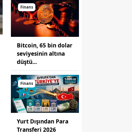
Finans
Bitcoin, 65 bin dolar
seviyesinin altına
düştü...
Finans
Yurt Dışından Para
Transferi 2026