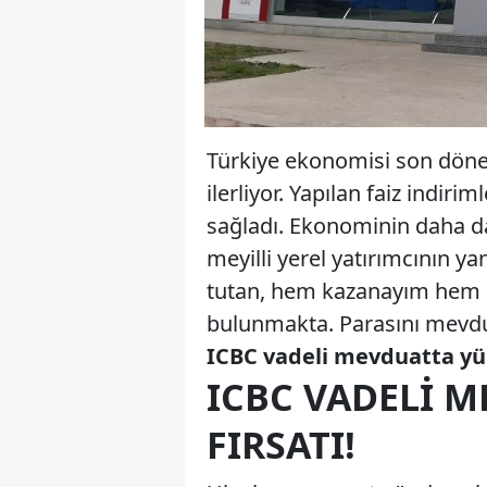
Türkiye ekonomisi son dön
ilerliyor. Yapılan faiz indi
sağladı. Ekonominin daha d
meyilli yerel yatırımcının y
tutan, hem kazanayım hem d
bulunmakta. Parasını mevd
ICBC vadeli mevduatta yü
ICBC VADELI M
FIRSATI!