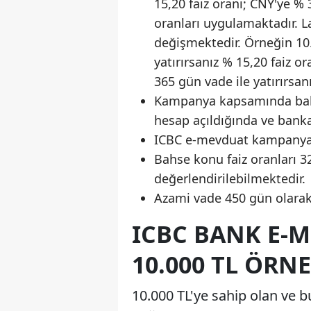
15,20 faiz oranı; CNY'ye % 3
oranları uygulamaktadır. L
değişmektedir. Örneğin 10
yatırırsanız % 15,20 faiz o
365 gün vade ile yatırırsanı
Kampanya kapsamında bahse
hesap açıldığında ve bank
ICBC e-mevduat kampanyası 
Bahse konu faiz oranları 3
değerlendirilebilmektedir.
Azami vade 450 gün olarak 
ICBC BANK E-
10.000 TL ÖRN
10.000 TL'ye sahip olan ve