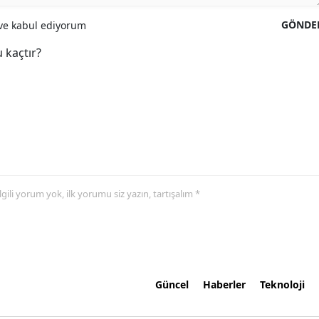
GÖNDE
e kabul ediyorum
 kaçtır?
 ilgili yorum yok, ilk yorumu siz yazın, tartışalım *
Güncel
Haberler
Teknoloji