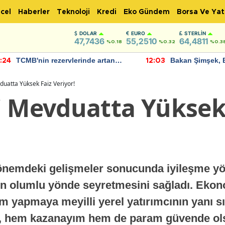
cel
Haberler
Teknoloji
Kredi
Eko Gündem
Borsa Ve Yat
DOLAR
EURO
STERLIN
47,7436
55,2510
64,4811
%0.18
%0.32
%0.3
TCMB'nin rezervlerinde artan
Bakan Şimşek, 
:24
12:03
momentum devam ediyor
için umut verici
bulundu
uatta Yüksek Faiz Veriyor!
i Mevduatta Yüksek
nemdeki gelişmeler sonucunda iyileşme yön
nin olumlu yönde seyretmesini sağladı. Ekon
m yapmaya meyilli yerel yatırımcının yanı sır
, hem kazanayım hem de param güvende olsu