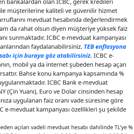
en bankalardan olan ICBC, gerek kredileri
e müşterilerine kaliteli ve güvenilir hizmet
arruflarını mevduat hesabında değerlendirmek
am da rahat olsun diyen müşteriye yüksek faiz
kanı sunmaktadır. ICBC e-mevduat kampanyası
anlarından faydalanabilirsiniz.
TEB enflasyona
abı için buraya göz atabilirsiniz.
ICBC e-
ın, mobil ya da internet şubeden hesap açan
fırsattır. Bahse konu kampanya kapsamında %
ı uygulanmaktadır. ICBC Bank e-mevduat
Y (Çin Yuanı), Euro ve Dolar cinsinden hesap
rınıza uygulanan faiz oranı vade süresine göre
BC e-mevduat kampanyası özellikleri şu şekilde
beden açılan vadeli mevduat hesabı dahilinde TL'ye %