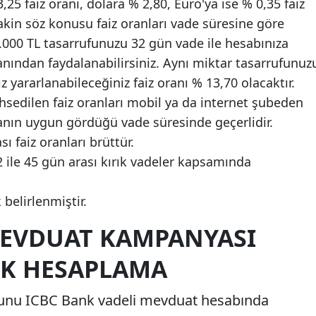
,25 faiz oranı, dolara % 2,80, Euro'ya ise % 0,35 faiz
akin söz konusu faiz oranları vade süresine göre
.000 TL tasarrufunuzu 32 gün vade ile hesabınıza
ranından faydalanabilirsiniz. Aynı miktar tasarrufunuz
z yararlanabileceğiniz faiz oranı % 13,70 olacaktır.
dilen faiz oranları mobil ya da internet şubeden
anın uygun gördüğü vade süresinde geçerlidir.
faiz oranları brüttür.
2 ile 45 gün arası kırık vadeler kapsamında
belirlenmiştir.
MEVDUAT KAMPANYASI
EK HESAPLAMA
 bunu ICBC Bank vadeli mevduat hesabında