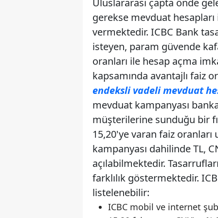
Uluslararası çapta önde gel
gerekse mevduat hesapları il
vermektedir. ICBC Bank tas
isteyen, param güvende kaf
oranları ile hesap açma im
kapsamında avantajlı faiz or
endeksli vadeli mevduat hes
mevduat kampanyası bankan
müşterilerine sunduğu bir 
15,20'ye varan faiz oranlar
kampanyası dahilinde TL, CN
açılabilmektedir. Tasarrufla
farklılık göstermektedir. IC
listelenebilir:
ICBC mobil ve internet şu