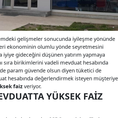
emdeki gelişmeler sonucunda iyileşme yönünde
rimleri ekonominin olumlu yönde seyretmesini
a iyiye gideceğini düşünen yatırım yapmaya
anı sıra birikimlerini vadeli mevduat hesabında
e param güvende olsun diyen tüketici de
uat hesabında değerlendirmek isteyen müşteriye
ksek faiz
veriyor.
EVDUATTA YÜKSEK FAIZ