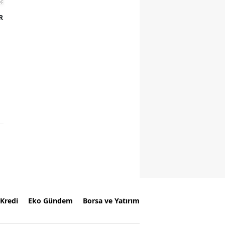
R
Kredi
Eko Gündem
Borsa ve Yatırım