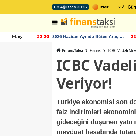
26
°
08 Ağustos 2026
Gün
r seviyesinin
2026 Haziran Ayında Bütçe Artışı
Flaş
22:26
22
Yaşandı
FinansTaksi
Finans
ICBC Vadeli Mevd
ICBC Vadel
Veriyor!
Türkiye ekonomisi son dö
faiz indirimleri ekonomi
gideceğini düşünen yatırı
mevduat hesabında tutan