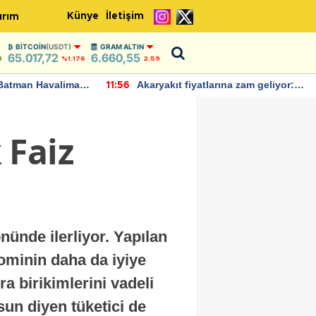
Künye
İletişim
ırım
BITCOIN
(USDT)
GRAM ALTIN
65.017,72
6.660,55
8
%1.176
2,59
Batman Havalimanı
Akaryakıt fiyatlarına zam geliyor:
11:56
 açıklamalarda
Yeni tarih açıklandı
 Faiz
ünde ilerliyor. Yapılan
ominin daha da iyiye
a birikimlerini vadeli
n diyen tüketici de