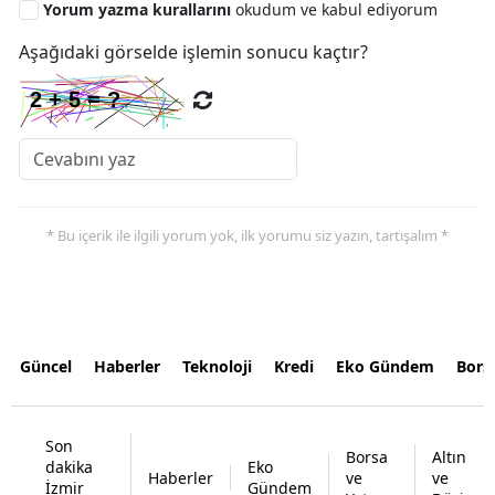
Yorum yazma kurallarını
okudum ve kabul ediyorum
Aşağıdaki görselde işlemin sonucu kaçtır?
* Bu içerik ile ilgili yorum yok, ilk yorumu siz yazın, tartışalım *
Güncel
Haberler
Teknoloji
Kredi
Eko Gündem
Bors
Son
Borsa
Altın
dakika
Eko
Haberler
ve
ve
İzmir
Gündem