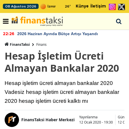
Künye
İletişim
08 Ağustos 2026
26
°
2026 Haziran Ayında Bütçe Artışı Yaşandı
22:26
FinansTaksi
Finans
Hesap İşletim Ücreti
Almayan Bankalar 2020
Hesap işletim ücreti almayan bankalar 2020
Vadesiz hesap işletim ücreti almayan bankalar
2020 hesap işletim ücreti kalktı mı
Yayınlanma
Günce
FinansTaksi Haber Merkezi
12 Ocak 2020 - 19:30
12 Oca