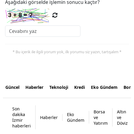
Aşağıdaki görselde işlemin sonucu kaçtır?
* Bu içerik ile ilgili yorum yok, ilk yorumu siz yazın, tartışalım *
Güncel
Haberler
Teknoloji
Kredi
Eko Gündem
Bors
Son
Borsa
Altın
dakika
Eko
Haberler
ve
ve
İzmir
Gündem
Yatırım
Döviz
haberleri