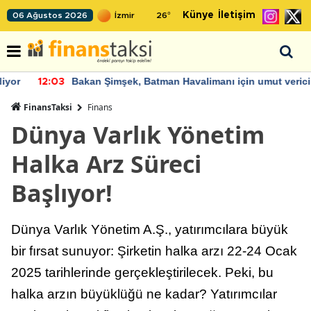
Künye
İletişim
06 Ağustos 2026
26
°
Bakan Şimşek, Batman Havalimanı için umut verici
12:03
açıklamalarda bulundu
FinansTaksi
Finans
Dünya Varlık Yönetim
Halka Arz Süreci
Başlıyor!
Dünya Varlık Yönetim A.Ş., yatırımcılara büyük
bir fırsat sunuyor: Şirketin halka arzı 22-24 Ocak
2025 tarihlerinde gerçekleştirilecek. Peki, bu
halka arzın büyüklüğü ne kadar? Yatırımcılar