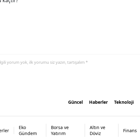
 kaçtır?
 ilgili yorum yok, ilk yorumu siz yazın, tartışalım *
Güncel
Haberler
Teknoloji
Eko
Borsa ve
Altın ve
rler
Finans
Gündem
Yatırım
Döviz