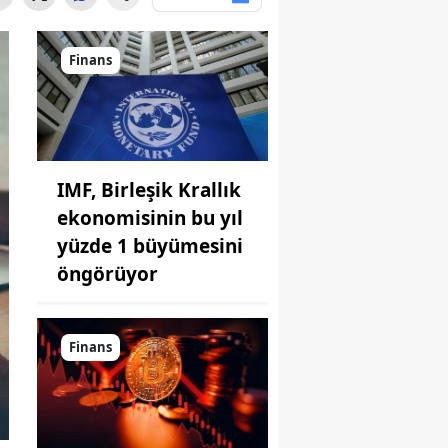
Finans
IMF, Birleşik Krallık
ekonomisinin bu yıl
yüzde 1 büyümesini
öngörüyor
Finans