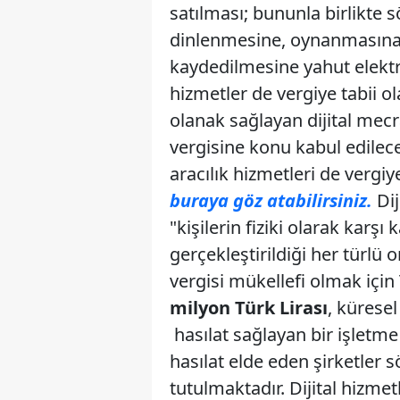
satılması; bununla birlikte s
dinlenmesine, oynanmasına, 
kaydedilmesine yahut elektro
hizmetler de vergiye tabii o
olanak sağlayan dijital mecra
vergisine konu kabul edilece
aracılık hizmetleri de vergiy
buraya göz atabilirsiniz.
Dij
"kişilerin fiziki olarak karşı
gerçekleştirildiği her türlü 
vergisi mükellefi olmak içi
milyon Türk Lirası
, kürese
hasılat sağlayan bir işletm
hasılat elde eden şirketler 
tutulmaktadır. Dijital hizmet