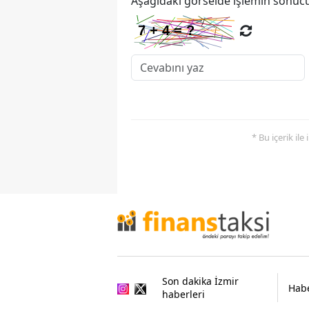
Aşağıdaki görselde işlemin sonucu
* Bu içerik ile
Son dakika İzmir
Habe
haberleri