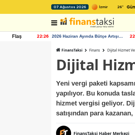
26
°
07 Ağustos 2026
Gün
r seviyesinin
2026 Haziran Ayında Bütçe Artışı
Flaş
22:26
22
Yaşandı
FinansTaksi
Finans
Dijital Hizmet Ve
Dijital Hiz
Yeni vergi paketi kapsam
yapılıyor. Bu konuda tasla
hizmet vergisi geliyor. Dij
satışından para kazanan, h
FinansTaksi Haber Merkezi