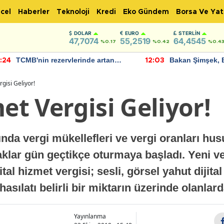
cel
Haberler
Teknoloji
Kredi
Eko Gündem
Borsa Ve Yat
DOLAR
EURO
STERLIN
47,7074
55,2519
64,4545
%0.17
%0.42
%0.4
TCMB'nin rezervlerinde artan
Bakan Şimşek, 
:24
12:03
momentum devam ediyor
için umut verici
bulundu
rgisi Geliyor!
met Vergisi Geliyor!
ında vergi mükellefleri ve vergi oranları h
klar gün geçtikçe oturmaya başladı. Yeni verg
ital hizmet vergisi; sesli, görsel yahut dijita
asılatı belirli bir miktarın üzerinde olanlard
Yayınlanma