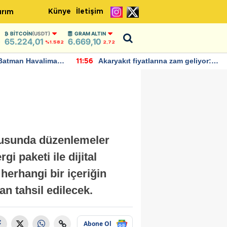
Künye
İletişim
ırım
BITCOIN
(USDT)
GRAM ALTIN
65.224,01
6.669,10
3
%1.582
2,72
Batman Havalimanı
Akaryakıt fiyatlarına zam geliyor:
11:56
 açıklamalarda
Yeni tarih açıklandı
ususunda düzenlemeler
i paketi ile dijital
l herhangi bir içeriğin
an tahsil edilecek.
Abone Ol