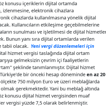
öz konusu içeriklerin dijital ortamda
izlenmesine, elektronik cihazlara
nik cihazlarda kullanılmasına yönelik dijital
lacak. Kullanıcıların etkileşime geçebilmelerine
ların sunulması ve işletilmesi de dijital hizmetle
k. Bunun yanı sıra dijital ortamlarda verilen
e tabii olacak.
Yeni vergi düzenlemeleri için
ital hizmet vergisi taslağında dijital ortam
 karşıya gelmeksizin çevrim içi faaliyetlerin
ortam" şeklinde tanımlanmıştır. Dijital hizmet
n Türkiye'de bir önceki hesap döneminde
en az 20
l ölçekte 750 milyon Euro ve üzeri meblağlarda
e olmak gerekmektedir. Yani bu meblağ altında
söz konusu dijital hizmet vergisinden muaf
ler vergisi yüzde 7,5 olarak belirlenmiştir.