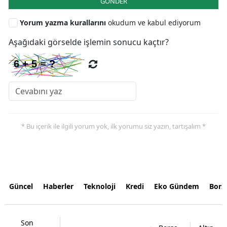
GÖNDER
Yorum yazma kurallarını
okudum ve kabul ediyorum
Aşağıdaki görselde işlemin sonucu kaçtır?
* Bu içerik ile ilgili yorum yok, ilk yorumu siz yazın, tartışalım *
Güncel
Haberler
Teknoloji
Kredi
Eko Gündem
Bors
Son