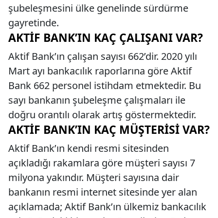
şubeleşmesini ülke genelinde sürdürme
gayretinde.
AKTIF BANK’IN KAÇ ÇALIŞANI VAR?
Aktif Bank’ın çalışan sayısı 662’dir. 2020 yılı
Mart ayı bankacılık raporlarına göre Aktif
Bank 662 personel istihdam etmektedir. Bu
sayı bankanın şubeleşme çalışmaları ile
doğru orantılı olarak artış göstermektedir.
AKTIF BANK’IN KAÇ MÜŞTERISI VAR?
Aktif Bank’ın kendi resmi sitesinden
açıkladığı rakamlara göre müşteri sayısı 7
milyona yakındır. Müşteri sayısına dair
bankanın resmi internet sitesinde yer alan
açıklamada; Aktif Bank’ın ülkemiz bankacılık