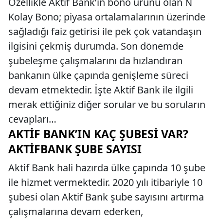
Özellikle Aktif Bank’ın bono ürünü olan N
Kolay Bono; piyasa ortalamalarının üzerinde
sağladığı faiz getirisi ile pek çok vatandaşın
ilgisini çekmiş durumda. Son dönemde
şubeleşme çalışmalarını da hızlandıran
bankanın ülke çapında genişleme süreci
devam etmektedir. İşte Aktif Bank ile ilgili
merak ettiğiniz diğer sorular ve bu soruların
cevapları…
AKTIF BANK’IN KAÇ ŞUBESI VAR?
AKTIFBANK ŞUBE SAYISI
Aktif Bank hali hazırda ülke çapında 10 şube
ile hizmet vermektedir. 2020 yılı itibariyle 10
şubesi olan Aktif Bank şube sayısını artırma
çalışmalarına devam ederken,