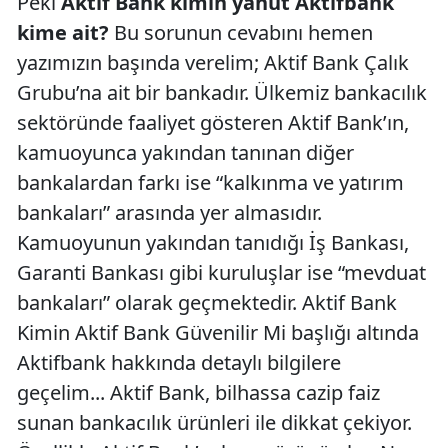
Peki
Aktif Bank kimin yahut Aktifbank
kime ait?
Bu sorunun cevabını hemen
yazımızın başında verelim; Aktif Bank Çalık
Grubu’na ait bir bankadır. Ülkemiz bankacılık
sektöründe faaliyet gösteren Aktif Bank’ın,
kamuoyunca yakından tanınan diğer
bankalardan farkı ise “kalkınma ve yatırım
bankaları” arasında yer almasıdır.
Kamuoyunun yakından tanıdığı İş Bankası,
Garanti Bankası gibi kuruluşlar ise “mevduat
bankaları” olarak geçmektedir. Aktif Bank
Kimin Aktif Bank Güvenilir Mi başlığı altında
Aktifbank hakkında detaylı bilgilere
geçelim... Aktif Bank, bilhassa cazip faiz
sunan bankacılık ürünleri ile dikkat çekiyor.