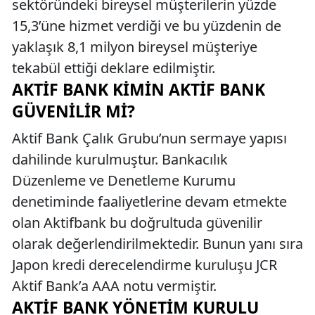
sektöründeki bireysel müşterilerin yüzde
15,3’üne hizmet verdiği ve bu yüzdenin de
yaklaşık 8,1 milyon bireysel müşteriye
tekabül ettiği deklare edilmiştir.
AKTIF BANK KIMIN AKTIF BANK
GÜVENILIR MI?
Aktif Bank Çalık Grubu’nun sermaye yapısı
dahilinde kurulmuştur. Bankacılık
Düzenleme ve Denetleme Kurumu
denetiminde faaliyetlerine devam etmekte
olan Aktifbank bu doğrultuda güvenilir
olarak değerlendirilmektedir. Bunun yanı sıra
Japon kredi derecelendirme kuruluşu JCR
Aktif Bank’a AAA notu vermiştir.
AKTIF BANK YÖNETIM KURULU