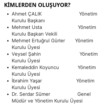
KIMLERDEN OLUŞUYOR?
Ahmet ÇALIK Yönetim
Kurulu Başkanı
Mehmet Usta Yönetim
Kurulu Başkan Vekili
Mehmet Ertuğrul Gürler Yönetim
Kurulu Üyesi
Veysel Şahin Yönetim
Kurulu Üyesi
Kemaleddin Koyuncu Yönetim
Kurulu Üyesi
İbrahim Yaşar Yönetim
Kurulu Üyesi
Dr. Serdar Sümer Genel
Müdür ve Yönetim Kurulu Üyesi