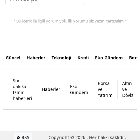
* Bu içerik ile ilgili yorum yok, ilk yorumu siz yazın, tartışalım *
Güncel
Haberler
Teknoloji
Kredi
Eko Gündem
Bors
Son
Borsa
Altın
dakika
Eko
Haberler
ve
ve
İzmir
Gündem
Yatırım
Döviz
haberleri
RSS
Copyright © 2026 . Her hakkı saklıdır.