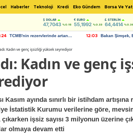
cel
Haberler
Teknoloji
Kredi
Eko Gündem
Borsa Ve Yat
DOLAR
EURO
STERLIN
47,7043
55,1992
64,4414
%0.15
%0.33
%0.3
rezervlerinde artan
Bakan Şimşek, Batman Havali
12:03
m devam ediyor
için umut verici açıklamalarda
bulundu
adı: Kadın ve genç işsizliği yüksek seyrediyor
dı: Kadın ve genç işs
rediyor
ı Kasım ayında sınırlı bir istihdam artışına
kiye İstatistik Kurumu verilerine göre, mevsi
a çıkarken işsiz sayısı 3 milyonun üzerine çı
plar olmaya devam etti