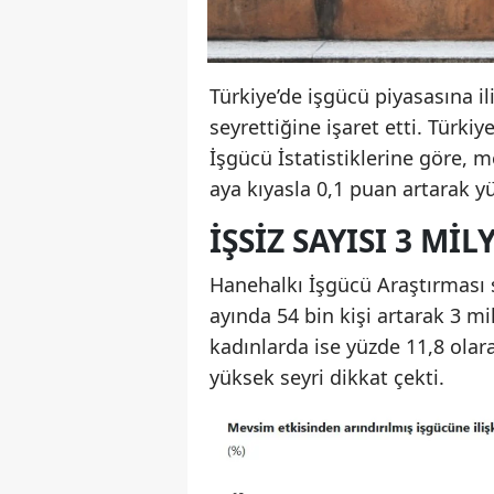
Türkiye’de işgücü piyasasına il
seyrettiğine işaret etti. Türk
İşgücü İstatistiklerine göre, m
aya kıyasla 0,1 puan artarak y
İŞSIZ SAYISI 3 MI
Hanehalkı İşgücü Araştırması s
ayında 54 bin kişi artarak 3 mi
kadınlarda ise yüzde 11,8 olara
yüksek seyri dikkat çekti.