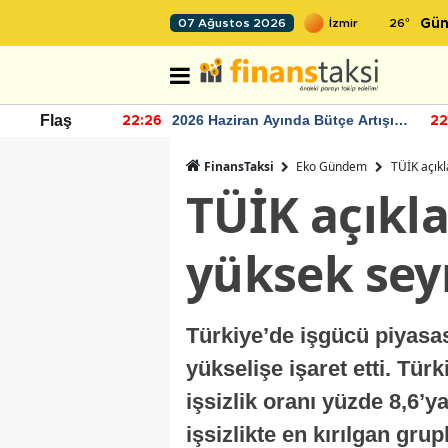
26
°
07 Ağustos 2026
Gün
2026 Haziran Ayında Bütçe Artışı
TCMB'nin 
Flaş
22:26
22:24
Yaşandı
momentu
FinansTaksi
Eko Gündem
TÜİK açıkl
TÜİK açıkla
yüksek sey
Türkiye’de işgücü piyasas
yükselişe işaret etti. Tür
işsizlik oranı yüzde 8,6’y
işsizlikte en kırılgan gru