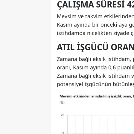
ÇALIŞMA SÜRESI 42
Mevsim ve takvim etkilerinden a
Kasım ayında bir önceki aya gör
istihdamda nicelikten ziyade 
ATIL IŞGÜCÜ ORAN
Zamana bağlı eksik istihdam, p
oranı, Kasım ayında 0,6 puanlı
Zamana bağlı eksik istihdam ve 
potansiyel işgücünün bütünleşi