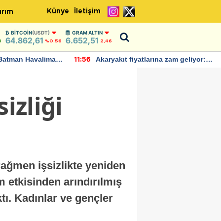
Künye
İletişim
ırım
BITCOIN
(USDT)
GRAM ALTIN
64.862,61
6.652,51
8
%0.56
2,46
manı
Akaryakıt fiyatlarına zam geliyor:
IMF, 
11:56
22:37
Yeni tarih açıklandı
bu yı
öngö
izliği
 rağmen işsizlikte yeniden
m etkisinden arındırılmış
ktı. Kadınlar ve gençler