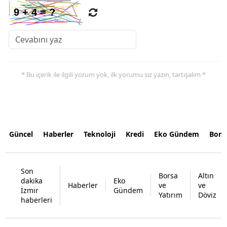
* Bu içerik ile ilgili yorum yok, ilk yorumu siz yazın, tartışalım *
Güncel
Haberler
Teknoloji
Kredi
Eko Gündem
Bors
Son
Borsa
Altın
dakika
Eko
Haberler
ve
ve
İzmir
Gündem
Yatırım
Döviz
haberleri