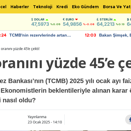
cel
Haberler
Teknoloji
Kredi
Eko Gündem
Borsa Ve Yat
DOLAR
EURO
STERLIN
47,5973
54,9856
64,2213
6
%0.05
%-0.08
%0.13
TCMB'nin rezervlerinde artan
Bakan Şimşek, 
:24
12:03
momentum devam ediyor
için umut verici
bulundu
oranını yüzde 45’e çekti!
ranını yüzde 45’e çe
 Bankası’nın (TCMB) 2025 yılı ocak ayı faiz 
? Ekonomistlerin beklentileriyle alınan karar
i nasıl oldu?
Yayınlanma
23 Ocak 2025 - 14:10