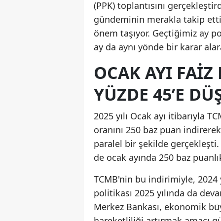
(PPK) toplantısını gerçekleştir
gündeminin merakla takip ettiği
önem taşıyor. Geçtiğimiz ay po
ay da aynı yönde bir karar alar
OCAK AYI FAIZ 
YÜZDE 45’E DÜ
2025 yılı Ocak ayı itibarıyla TC
oranını 250 baz puan indirerek 
paralel bir şekilde gerçekleşti
de ocak ayında 250 baz puanlık
TCMB'nin bu indirimiyle, 2024
politikası 2025 yılında da deva
Merkez Bankası, ekonomik büy
hareketliliği artırmak amacı g