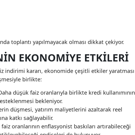
nda toplantı yapılmayacak olması dikkat çekiyor.
NIN EKONOMIYE ETKILERI
z indirimi kararı, ekonomide çeşitli etkiler yaratması
şmesiyle birlikte:
aha düşük faiz oranlarıyla birlikte kredi kullanımının
desteklenmesi bekleniyor.
erin düşmesi, yatırım maliyetlerini azaltarak reel
na katkı sağlayabilir.
faiz oranlarının enflasyonist baskıları artırabileceği
etikleyebileceği endişeleri de bulunuyor.