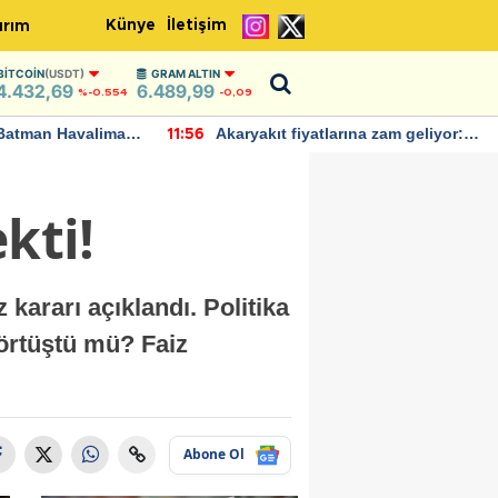
Künye
İletişim
ırım
BITCOIN
(USDT)
GRAM ALTIN
4.432,69
6.489,99
%-0.554
-0,09
Batman Havalimanı
Akaryakıt fiyatlarına zam geliyor:
11:56
 açıklamalarda
Yeni tarih açıklandı
kti!
kararı açıklandı. Politika
 örtüştü mü? Faiz
Abone Ol