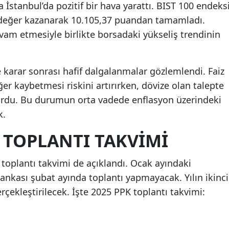
 İstanbul’da pozitif bir hava yarattı. BIST 100 endeksi
 değer kazanarak 10.105,37 puandan tamamladı.
devam etmesiyle birlikte borsadaki yükseliş trendinin
e karar sonrası hafif dalgalanmalar gözlemlendi. Faiz
er kaybetmesi riskini artırırken, dövize olan talepte
ğurdu. Bu durumun orta vadede enflasyon üzerindeki
k.
 TOPLANTI TAKVIMI
u toplantı takvimi de açıklandı. Ocak ayındaki
nkası şubat ayında toplantı yapmayacak. Yılın ikinci
erçekleştirilecek. İşte 2025 PPK toplantı takvimi: