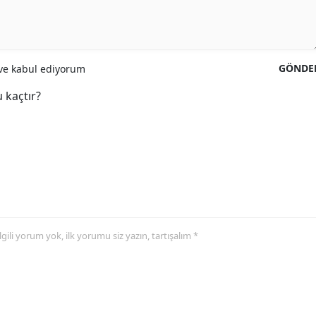
GÖNDE
e kabul ediyorum
 kaçtır?
 ilgili yorum yok, ilk yorumu siz yazın, tartışalım *