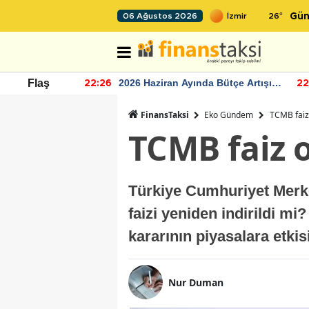
26
°
06 Ağustos 2026
Gün
r seviyesinin
2026 Haziran Ayında Bütçe Artışı
Flaş
22:26
22
Yaşandı
FinansTaksi
Eko Gündem
TCMB faiz 
TCMB faiz o
Türkiye Cumhuriyet Merkez
faizi yeniden indirildi mi
kararının piyasalara etkis
Nur Duman