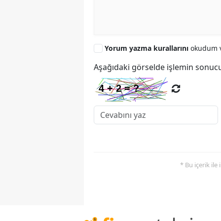
Yorum yazma kurallarını
okudum v
Aşağıdaki görselde işlemin sonucu
* Bu içerik ile