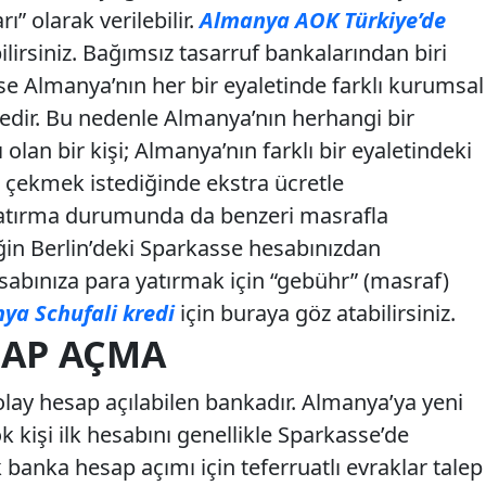
ı” olarak verilebilir.
Almanya AOK Türkiye’de
irsiniz. Bağımsız tasarruf bankalarından biri
se Almanya’nın her bir eyaletinde farklı kurumsal
tedir. Bu nedenle Almanya’nın herhangi bir
lan bir kişi; Almanya’nın farklı bir eyaletindeki
 çekmek istediğinde ekstra ücretle
 yatırma durumunda da benzeri masrafla
eğin Berlin’deki Sparkasse hesabınızdan
sabınıza para yatırmak için “gebühr” (masraf)
ya Schufali kredi
için buraya göz atabilirsiniz.
SAP AÇMA
ay hesap açılabilen bankadır. Almanya’ya yeni
 kişi ilk hesabını genellikle Sparkasse’de
 banka hesap açımı için teferruatlı evraklar talep