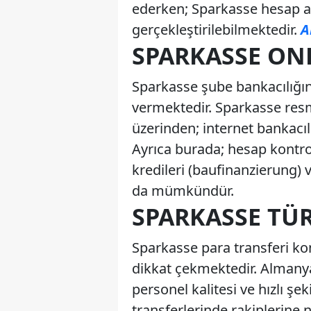
ederken; Sparkasse hesap aç
gerçekleştirilebilmektedir.
A
SPARKASSE ON
Sparkasse şube bankacılığını
vermektedir. Sparkasse resm
üzerinden; internet bankacı
Ayrıca burada; hesap kontrol
kredileri (baufinanzierung) 
da mümkündür.
SPARKASSE TÜ
Sparkasse para transferi ko
dikkat çekmektedir. Almanya
personel kalitesi ve hızlı ş
transferlerinde rakiplerine n