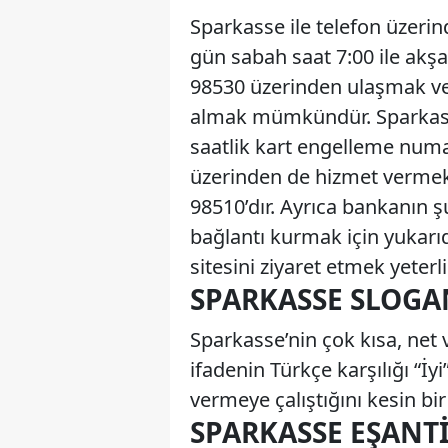
Sparkasse ile telefon üzeri
gün sabah saat 7:00 ile akş
98530 üzerinden ulaşmak ve i
almak mümkündür. Sparkasse
saatlik kart engelleme numa
üzerinden de hizmet verme
98510’dır. Ayrıca bankanın ş
bağlantı kurmak için yukarı
sitesini ziyaret etmek yeterli
SPARKASSE SLOGA
Sparkasse’nin çok kısa, net v
ifadenin Türkçe karşılığı “İy
vermeye çalıştığını kesin bir
SPARKASSE EŞANT