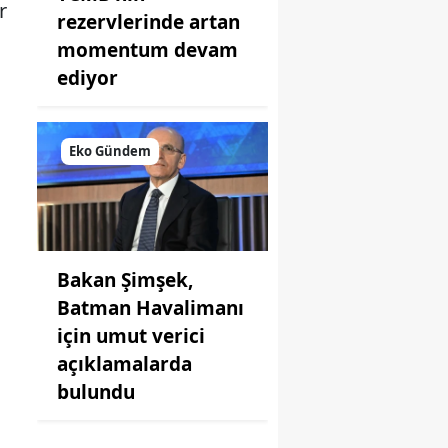
r
rezervlerinde artan
ı
momentum devam
ediyor
Eko Gündem
Bakan Şimşek,
Batman Havalimanı
için umut verici
açıklamalarda
bulundu