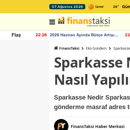
26
°
07 Ağustos 2026
Gün
r seviyesinin
2026 Haziran Ayında Bütçe Artışı
Flaş
22:26
22
Yaşandı
FinansTaksi
Eko Gündem
Sparkasse
Sparkasse 
Nasıl Yapılı
Sparkasse Nedir Sparkass
gönderme masraf adres te
FinansTaksi Haber Merkezi