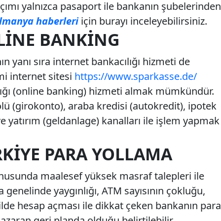
ımı yalnızca pasaport ile bankanın şubelerinden
lmanya haberleri
için burayı inceleyebilirsiniz.
LINE BANKING
n yanı sıra internet bankacılığı hizmeti de
i internet sitesi
https://www.sparkasse.de/
lığı (online banking) hizmeti almak mümkündür.
ü (girokonto), araba kredisi (autokredit), ipotek
ve yatırım (geldanlage) kanalları ile işlem yapmak
RKIYE PARA YOLLAMA
nusunda maalesef yüksek masraf talepleri ile
 genelinde yaygınlığı, ATM sayısının çokluğu,
ekilde hesap açması ile dikkat çeken bankanın para
azaran geri planda olduğu belirtilebilir.