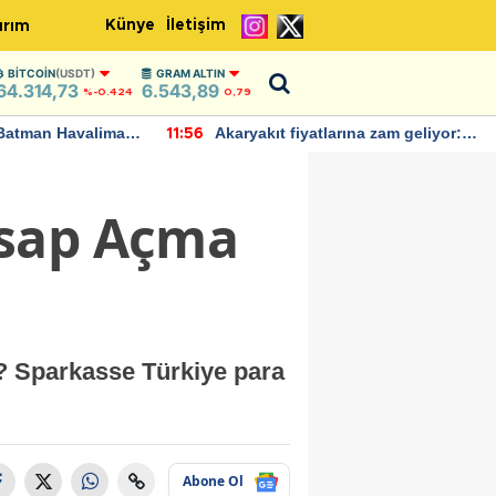
Künye
İletişim
ırım
BITCOIN
(USDT)
GRAM ALTIN
64.314,73
6.543,89
%-0.424
0,79
Batman Havalimanı
Akaryakıt fiyatlarına zam geliyor:
11:56
 açıklamalarda
Yeni tarih açıklandı
esap Açma
? Sparkasse Türkiye para
Abone Ol