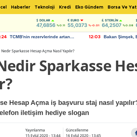
cel
Haberler
Teknoloji
Kredi
Eko Gündem
Borsa Ve Yat
DOLAR
EURO
STERLIN
47,6856
55,0373
64,2507
%0.11
%-0.01
%0.08
TCMB'nin rezervlerinde artan
Bakan Şimşek, 
:24
12:03
momentum devam ediyor
için umut verici
bulundu
 Nedir Sparkasse Hesap Açma Nasıl Yapılır?
Nedir Sparkasse H
r?
e Hesap Açma iş başvuru staj nasıl yapılır
lefon iletişim hediye slogan
Yayınlanma
Güncellenme
15 Eylül 2020 - 13:44
16 Eylül 2020 - 13:45