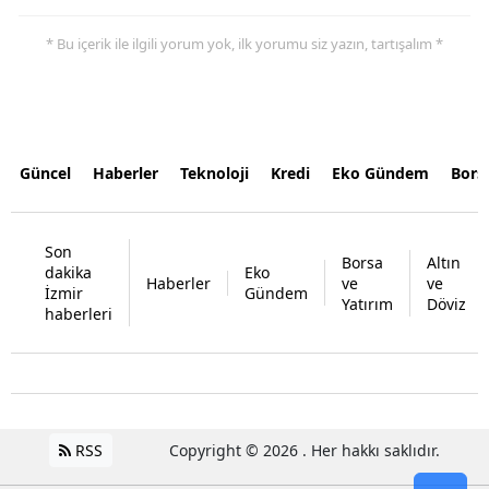
* Bu içerik ile ilgili yorum yok, ilk yorumu siz yazın, tartışalım *
Güncel
Haberler
Teknoloji
Kredi
Eko Gündem
Bors
Son
Borsa
Altın
dakika
Eko
Haberler
ve
ve
İzmir
Gündem
Yatırım
Döviz
haberleri
RSS
Copyright © 2026 . Her hakkı saklıdır.