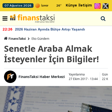
Künye
İletişim
07 Ağustos 2026
26
°
2026 Haziran Ayında Bütçe Artışı Yaşandı
22:26
FinansTaksi
Eko Gündem
Senetle Araba Almak
İsteyenler İçin Bilgiler!
Yayınlanma
Günce
FinansTaksi Haber Merkezi
27 Ekim 2017 - 13:44
22 Kas