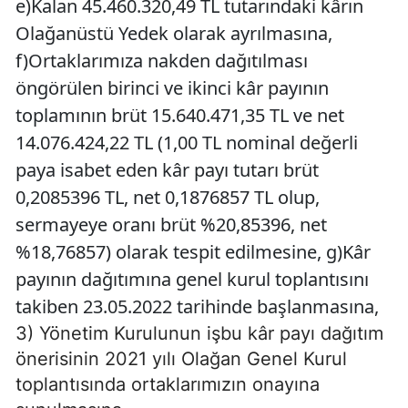
e)Kalan 45.460.320,49 TL tutarındaki kârın
Olağanüstü Yedek olarak ayrılmasına,
f)Ortaklarımıza nakden dağıtılması
öngörülen birinci ve ikinci kâr payının
toplamının brüt 15.640.471,35 TL ve net
14.076.424,22 TL (1,00 TL nominal değerli
paya isabet eden kâr payı tutarı brüt
0,2085396 TL, net 0,1876857 TL olup,
sermayeye oranı brüt %20,85396, net
%18,76857) olarak tespit edilmesine, g)Kâr
payının dağıtımına genel kurul toplantısını
takiben 23.05.2022 tarihinde başlanmasına,
3) Yönetim Kurulunun işbu kâr payı dağıtım
önerisinin 2021 yılı Olağan Genel Kurul
toplantısında ortaklarımızın onayına