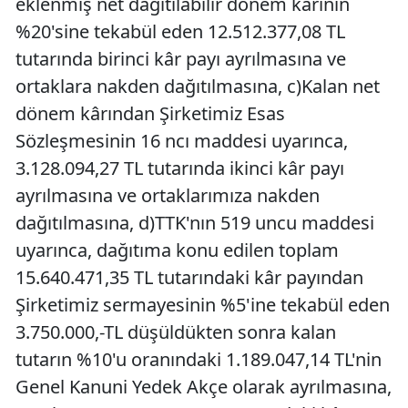
eklenmiş net dağıtılabilir dönem kârının
%20'sine tekabül eden 12.512.377,08 TL
tutarında birinci kâr payı ayrılmasına ve
ortaklara nakden dağıtılmasına, c)Kalan net
dönem kârından Şirketimiz Esas
Sözleşmesinin 16 ncı maddesi uyarınca,
3.128.094,27 TL tutarında ikinci kâr payı
ayrılmasına ve ortaklarımıza nakden
dağıtılmasına, d)TTK'nın 519 uncu maddesi
uyarınca, dağıtıma konu edilen toplam
15.640.471,35 TL tutarındaki kâr payından
Şirketimiz sermayesinin %5'ine tekabül eden
3.750.000,-TL düşüldükten sonra kalan
tutarın %10'u oranındaki 1.189.047,14 TL'nin
Genel Kanuni Yedek Akçe olarak ayrılmasına,