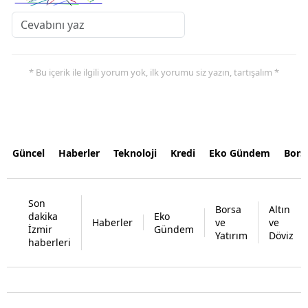
* Bu içerik ile ilgili yorum yok, ilk yorumu siz yazın, tartışalım *
Güncel
Haberler
Teknoloji
Kredi
Eko Gündem
Bors
Son
Borsa
Altın
dakika
Eko
Haberler
ve
ve
İzmir
Gündem
Yatırım
Döviz
haberleri