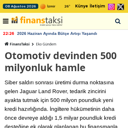
Künye
İletişim
08 Ağustos 2026
26
°
2026 Haziran Ayında Bütçe Artışı Yaşandı
22:26
FinansTaksi
Eko Gündem
Otomotiv devinden 500
milyonluk hamle
Siber saldırı sonrası üretimi durma noktasına
gelen Jaguar Land Rover, tedarik zincirini
ayakta tutmak için 500 milyon poundluk yeni
kredi hazırlığında. İngiltere hükümetinin daha
önce devreye aldığı 1,5 milyar poundluk kredi
desteğine ek olarak planlanan bu finansmanla,