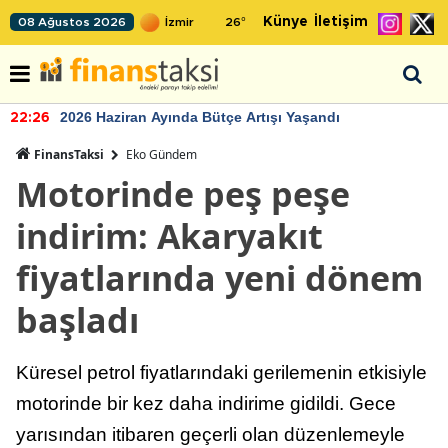
Künye
İletişim
08 Ağustos 2026
26
°
2026 Haziran Ayında Bütçe Artışı Yaşandı
22:26
FinansTaksi
Eko Gündem
Motorinde peş peşe
indirim: Akaryakıt
fiyatlarında yeni dönem
başladı
Küresel petrol fiyatlarındaki gerilemenin etkisiyle
motorinde bir kez daha indirime gidildi. Gece
yarısından itibaren geçerli olan düzenlemeyle