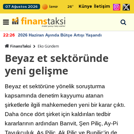
Künye
İletişim
07 Ağustos 2026
26
°
2026 Haziran Ayında Bütçe Artışı Yaşandı
22:26
FinansTaksi
Eko Gündem
Beyaz et sektöründe
yeni gelişme
Beyaz et sektörüne yönelik soruşturma
kapsamında denetim kayyumu atanan
şirketlerle ilgili mahkemeden yeni bir karar çıktı.
Daha önce dört şirket için kaldırılan tedbir
kararlarının ardından Banvit, Şen Piliç, Ay-Pi
Tavukçuluk, As Piliç, Ak Piliç ve Bupiliç'in de