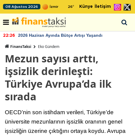
Künye
İletişim
08 Ağustos 2026
26
°
2026 Haziran Ayında Bütçe Artışı Yaşandı
22:26
FinansTaksi
Eko Gündem
Mezun sayısı arttı,
işsizlik derinleşti:
Türkiye Avrupa’da ilk
sırada
OECD’nin son istihdam verileri, Türkiye’de
üniversite mezunlarının işsizlik oranının genel
işsizliğin üzerine çıktığını ortaya koydu. Avrupa