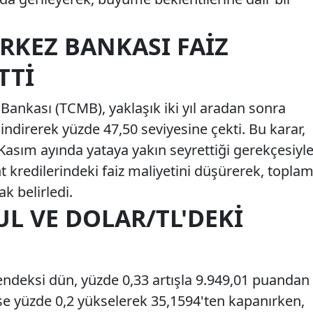
RKEZ BANKASI FAIZ
TTI
ankası (TCMB), yaklaşık iki yıl aradan sonra
 indirerek yüzde 47,50 seviyesine çekti. Bu karar,
Kasım ayında yataya yakın seyrettiği gerekçesiyl
t kredilerindeki faiz maliyetini düşürerek, topla
ak belirledi.
L VE DOLAR/TL'DEKI
endeksi dün, yüzde 0,33 artışla 9.949,01 puandan
e yüzde 0,2 yükselerek 35,1594'ten kapanırken,