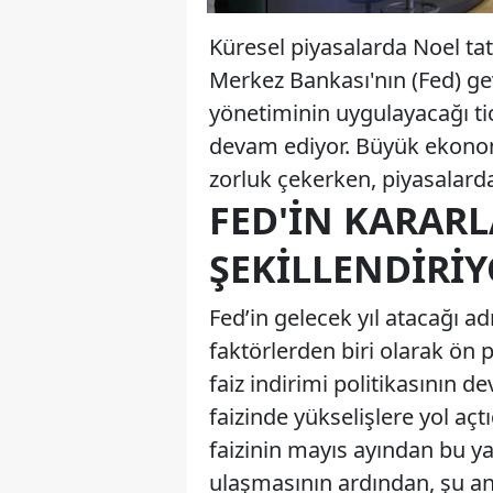
Küresel piyasalarda Noel ta
Merkez Bankası'nın (Fed) g
yönetiminin uygulayacağı tic
devam ediyor. Büyük ekonom
zorluk çekerken, piyasalarda
FED'IN KARARL
ŞEKILLENDIRI
Fed’in gelecek yıl atacağı a
faktörlerden biri olarak ön 
faiz indirimi politikasının de
faizinde yükselişlere yol açtığ
faizinin mayıs ayından bu y
ulaşmasının ardından, şu an 