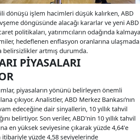
tili dönüşü işlem hacimleri düşük kalırken, ABD
evşeme döngüsünde alacağı kararlar ve yeni ABD
aret politikaları, yatırımcıların odağında kalmay
iler, hedeflenen enflasyon oranlarına ulaşmada
 belirsizlikler artmış durumda.
ARI PIYASALARI
YOR
dımlar, piyasaların yönünü belirleyen önemli
plana çıkıyor. Analistler, ABD Merkez Bankası’nın
vam edeceğine dair sinyallerin, 10 yıllık tahvil
ını belirtiyor. Son veriler, ABD'nin 10 yıllık tahvil
ana en yüksek seviyesine çıkarak yüzde 4,64'e
itibariyle yüzde 4,58 seviyelerinde