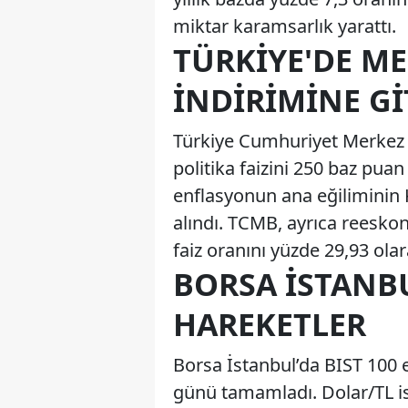
miktar karamsarlık yarattı.
TÜRKIYE'DE ME
İNDIRIMINE GI
Türkiye Cumhuriyet Merkez B
politika faizini 250 baz puan
enflasyonun ana eğiliminin 
alındı. TCMB, ayrıca reeskon
faiz oranını yüzde 29,93 olar
BORSA İSTANBU
HAREKETLER
Borsa İstanbul’da BIST 100 
günü tamamladı. Dolar/TL is