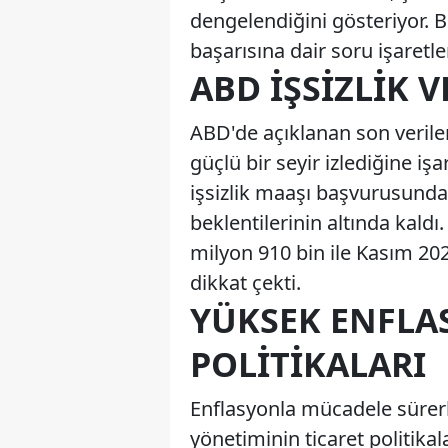
dengelendiğini gösteriyor. 
başarısına dair soru işaretleri
ABD İŞSIZLIK 
ABD'de açıklanan son verile
güçlü bir seyir izlediğine işa
işsizlik maaşı başvurusunda
beklentilerinin altında kald
milyon 910 bin ile Kasım 20
dikkat çekti.
YÜKSEK ENFLA
POLITIKALARI
Enflasyonla mücadele sürer
yönetiminin ticaret politikala