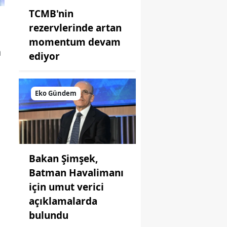
TCMB'nin
rezervlerinde artan
momentum devam
a
ediyor
Eko Gündem
Bakan Şimşek,
Batman Havalimanı
için umut verici
açıklamalarda
bulundu