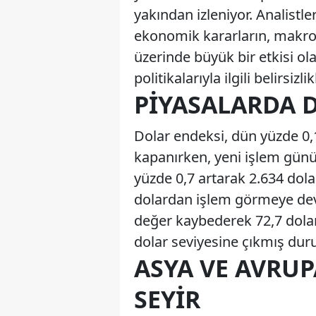
yakından izleniyor. Analistl
ekonomik kararların, makr
üzerinde büyük bir etkisi ol
politikalarıyla ilgili belirsizli
PIYASALARDA 
Dolar endeksi, dün yüzde 0
kapanırken, yeni işlem gününd
yüzde 0,7 artarak 2.634 dol
dolardan işlem görmeye devam
değer kaybederek 72,7 dolar
dolar seviyesine çıkmış du
ASYA VE AVRU
SEYIR