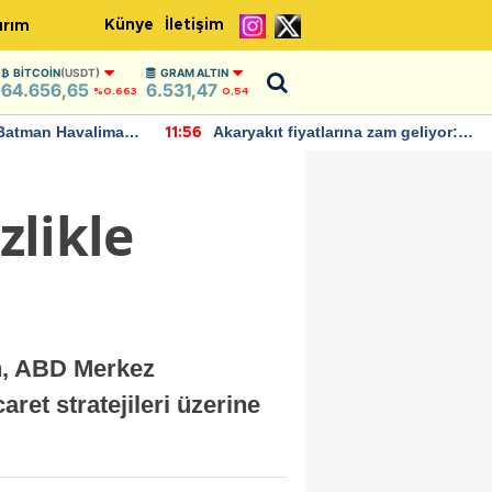
Künye
İletişim
ırım
BITCOIN
(USDT)
GRAM ALTIN
64.656,65
6.531,47
%0.663
0,54
Batman Havalimanı
Akaryakıt fiyatlarına zam geliyor:
11:56
 açıklamalarda
Yeni tarih açıklandı
zlikle
en, ABD Merkez
aret stratejileri üzerine