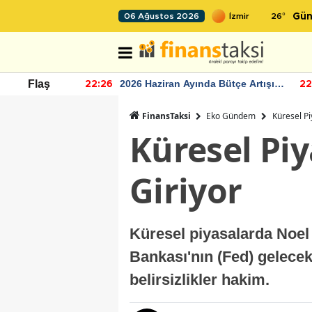
26
°
06 Ağustos 2026
Gün
r seviyesinin
2026 Haziran Ayında Bütçe Artışı
Flaş
22:26
22
Yaşandı
FinansTaksi
Eko Gündem
Küresel Pi
Küresel Piy
Giriyor
Küresel piyasalarda Noel 
Bankası'nın (Fed) gelecek 
belirsizlikler hakim.