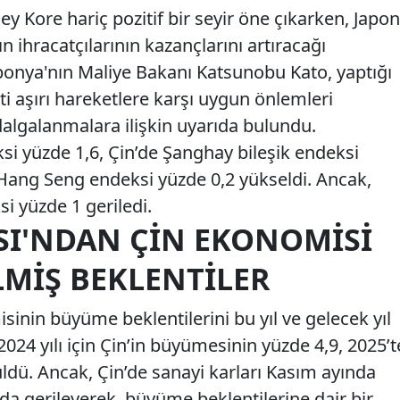
y Kore hariç pozitif bir seyir öne çıkarken, Japon
ın ihracatçılarının kazançlarını artıracağı
Japonya'nın Maliye Bakanı Katsunobu Kato, yaptığı
 aşırı hareketlere karşı uygun önlemleri
 dalgalanmalara ilişkin uyarıda bulundu.
si yüzde 1,6, Çin’de Şanghay bileşik endeksi
Hang Seng endeksi yüzde 0,2 yükseldi. Ancak,
i yüzde 1 geriledi.
I'NDAN ÇIN EKONOMISI
LMIŞ BEKLENTILER
inin büyüme beklentilerini bu yıl ve gelecek yıl
 2024 yılı için Çin’in büyümesinin yüzde 4,9, 2025’t
ldü. Ancak, Çin’de sanayi karları Kasım ayında
nda gerileyerek, büyüme beklentilerine dair bir