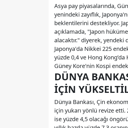
Asya pay piyasalarında, Güne
yenindeki zayıflık, Japonya'n
beklentilerini destekliyor. 
açıklamada, "Japon hükümeti
alacaktır." diyerek, yendeki
Japonya'da Nikkei 225 endek
yüzde 0,4 ve Hong Kong’da 
Güney Kore'nin Kospi endeks
DÜNYA BANKAS
İÇIN YÜKSELTI
Dünya Bankası, Çin ekonomis
için yukarı yönlü revize etti.
ise yüzde 4,5 olacağı öngörü
yıllık bazda yüzde 7,3 oranı