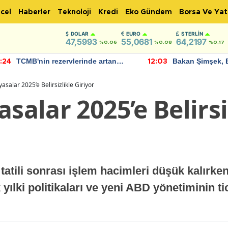
cel
Haberler
Teknoloji
Kredi
Eko Gündem
Borsa Ve Yat
DOLAR
EURO
STERLIN
47,5993
55,0681
64,2197
%0.06
%0.08
%0.17
TCMB'nin rezervlerinde artan
Bakan Şimşek, 
:24
12:03
momentum devam ediyor
için umut verici
bulundu
yasalar 2025’e Belirsizlikle Giriyor
asalar 2025’e Belirsi
tatili sonrası işlem hacimleri düşük kalırk
yılki politikaları ve yeni ABD yönetiminin tic