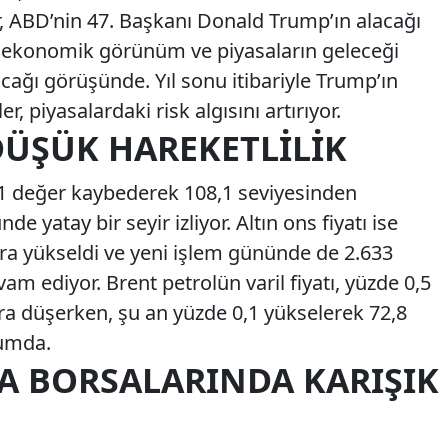
er, ABD’nin 47. Başkanı Donald Trump’ın alacağı
oekonomik görünüm ve piyasaların geleceği
acağı görüşünde. Yıl sonu itibariyle Trump’ın
kler, piyasalardaki risk algısını artırıyor.
DÜŞÜK HAREKETLILIK
,1 değer kaybederek 108,1 seviyesinden
e yatay bir seyir izliyor. Altın ons fiyatı ise
ara yükseldi ve yeni işlem gününde de 2.633
 ediyor. Brent petrolün varil fiyatı, yüzde 0,5
a düşerken, şu an yüzde 0,1 yükselerek 72,8
rumda.
PA BORSALARINDA KARIŞIK