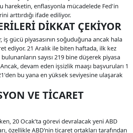
Bu hareketin, enflasyonla mücadelede Fed'in
ni arttırdığı ifade ediliyor.
VERILERI DIKKAT ÇEKIYOR
r, iş gücü piyasasının soğuduğuna ancak hala
ret ediyor. 21 Aralık ile biten haftada, ilk kez
 bulunanların sayısı 219 bine düşerek piyasa
ı. Ancak, devam eden işsizlik maaşı başvuruları 1
21'den bu yana en yüksek seviyesine ulaşarak
SYON VE TICARET
ken, 20 Ocak’ta görevi devralacak yeni ABD
rı, özellikle ABD’nin ticaret ortakları tarafından