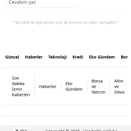
* Bu içerik ile ilgili yorum yok, ilk yorumu siz yazın, tartışalım *
Güncel
Haberler
Teknoloji
Kredi
Eko Gündem
Bors
Son
Borsa
Altın
dakika
Eko
Haberler
ve
ve
İzmir
Gündem
Yatırım
Döviz
haberleri