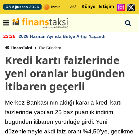
Künye
İletişim
08 Ağustos 2026
26
°
2026 Haziran Ayında Bütçe Artışı Yaşandı
22:26
FinansTaksi
Eko Gündem
Kredi kartı faizlerinde
yeni oranlar bugünden
itibaren geçerli
Merkez Bankası’nın aldığı kararla kredi kartı
faizlerinde yapılan 25 baz puanlık indirim
bugünden itibaren yürürlüğe girdi. Yeni
düzenlemeyle akdi faiz oranı %4,50’ye, gecikme