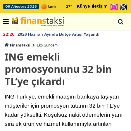
Künye
İletişim
09 Ağustos 2026
27
°
2026 Haziran Ayında Bütçe Artışı Yaşandı
22:26
FinansTaksi
Eko Gündem
ING emekli
promosyonunu 32 bin
TL’ye çıkardı
ING Türkiye, emekli maaşını bankaya taşıyan
müşteriler için promosyon tutarını 32 bin TL’ye
kadar yükseltti. Koşulsuz nakit ödemelerin yanı
sıra ek ürün ve hizmet kullanımıyla artırılan