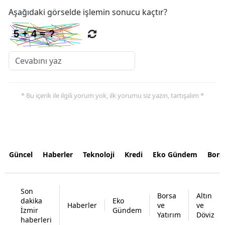
Aşağıdaki görselde işlemin sonucu kaçtır?
* Bu içerik ile ilgili yorum yok, ilk yorumu siz yazın, tartışalım *
Güncel
Haberler
Teknoloji
Kredi
Eko Gündem
Bors
Son
Borsa
Altın
dakika
Eko
Haberler
ve
ve
İzmir
Gündem
Yatırım
Döviz
haberleri