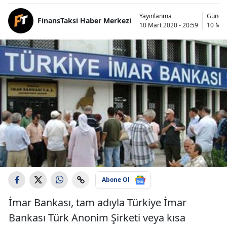
Yayınlanma
Günce
FinansTaksi Haber Merkezi
10 Mart 2020 - 20:59
10 Mar
Abone Ol
İmar Bankası, tam adıyla Türkiye İmar
Bankası Türk Anonim Şirketi veya kısa