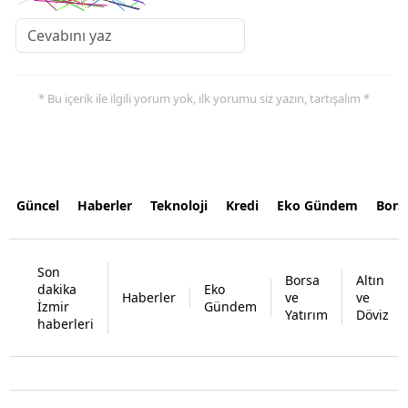
* Bu içerik ile ilgili yorum yok, ilk yorumu siz yazın, tartışalım *
Güncel
Haberler
Teknoloji
Kredi
Eko Gündem
Bors
Son
Borsa
Altın
dakika
Eko
Haberler
ve
ve
İzmir
Gündem
Yatırım
Döviz
haberleri