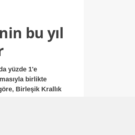
nin bu yıl
r
nda yüzde 1'e
masıyla birlikte
re, Birleşik Krallık
.
Abone Ol