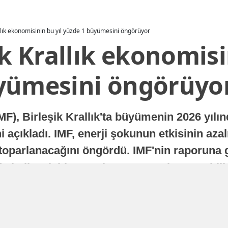
allık ekonomisinin bu yıl yüzde 1 büyümesini öngörüyor
ik Krallık ekonomisi
yümesini öngörüyo
MF), Birleşik Krallık'ta büyümenin 2026 yılı
 açıkladı. IMF, enerji şokunun etkisinin azal
oparlanacağını öngördü. IMF'nin raporuna gö
a istikrarlı bir toparlanma süreci yaşayabilir
Yayınlanma
16 Temmuz 2026 - 22:37