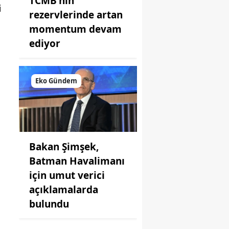
TCMB'nin
i
rezervlerinde artan
momentum devam
ediyor
Eko Gündem
Bakan Şimşek,
Batman Havalimanı
için umut verici
açıklamalarda
bulundu