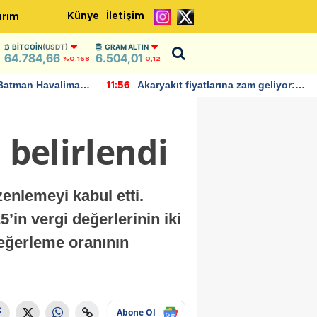
Künye
İletişim
ırım
BITCOIN
(USDT)
GRAM ALTIN
64.784,66
6.504,01
%0.168
0,12
Batman Havalimanı
Akaryakıt fiyatlarına zam geliyor:
11:56
 açıklamalarda
Yeni tarih açıklandı
 belirlendi
enlemeyi kabul etti.
’in vergi değerlerinin iki
değerleme oranının
Abone Ol