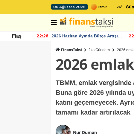
26
°
06 Ağustos 2026
Gün
r seviyesinin
2026 Haziran Ayında Bütçe Artışı
Flaş
22:26
22
Yaşandı
FinansTaksi
Eko Gündem
2026 emlak
2026 emlak 
TBMM, emlak vergisinde an
Buna göre 2026 yılında uyg
katını geçemeyecek. Ayrıc
tamamı kadar artırılacak
Nur Duman