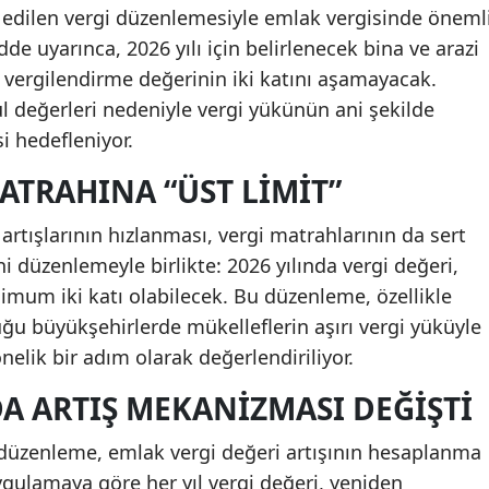
edilen vergi düzenlemesiyle emlak vergisinde öneml
dde uyarınca, 2026 yılı için belirlenecek bina ve arazi
ın vergilendirme değerinin iki katını aşamayacak.
l değerleri nedeniyle vergi yükünün ani şekilde
 hedefleniyor.
MATRAHINA “ÜST LIMIT”
artışlarının hızlanması, vergi matrahlarının da sert
i düzenlemeyle birlikte: 2026 yılında vergi değeri,
imum iki katı olabilecek. Bu düzenleme, özellikle
uğu büyükşehirlerde mükelleflerin aşırı vergi yüküyle
elik bir adım olarak değerlendiriliyor.
A ARTIŞ MEKANIZMASI DEĞIŞTI
i düzenleme, emlak vergi değeri artışının hesaplanma
gulamaya göre her yıl vergi değeri, yeniden