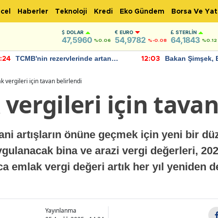
cel
Haberler
Teknoloji
Kredi
Eko Gündem
Borsa Ve Yat
DOLAR
EURO
STERLIN
47,5960
54,9782
64,1843
%0.06
%-0.08
%0.12
TCMB'nin rezervlerinde artan
Bakan Şimşek, 
:24
12:03
momentum devam ediyor
için umut verici
bulundu
 vergileri için tavan belirlendi
vergileri için tavan
i artışların önüne geçmek için yeni bir düz
ulanacak bina ve arazi vergi değerleri, 2025
a emlak vergi değeri artık her yıl yeniden 
Yayınlanma