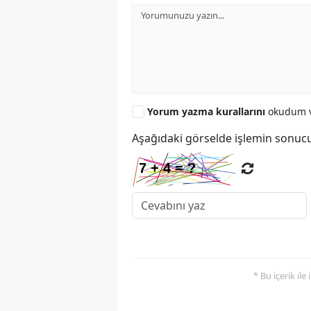
Yorum yazma kurallarını
okudum v
Aşağıdaki görselde işlemin sonucu
* Bu içerik ile