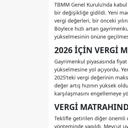
TBMM Genel Kurulu’nda kabul 
bir değişikliğe gidildi. Yeni ma
vergi değerleri, bir önceki yıl
Böylece hızlı artan gayrimenku
yükselmesinin önüne geçilmesi
2026 İÇIN VERGI 
Gayrimenkul piyasasında fiyat 
yükselmesine yol açıyordu. Yen
2025’teki vergi değerinin maks
değer artış hızının yüksek old
karşılaşmasını engellemeye yön
VERGI MATRAHIND
Teklifle getirilen diğer öneml
yönteminde yapıldı. Mevcut uy