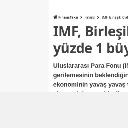
FinansTaksi
Finans
IMF, Birleşik Kr
IMF, Birleş
yüzde 1 bü
Uluslararası Para Fonu (I
gerilemesinin beklendiğini
ekonominin yavaş yavaş t
ekonomisi, sonraki yıllard
Nur Duman