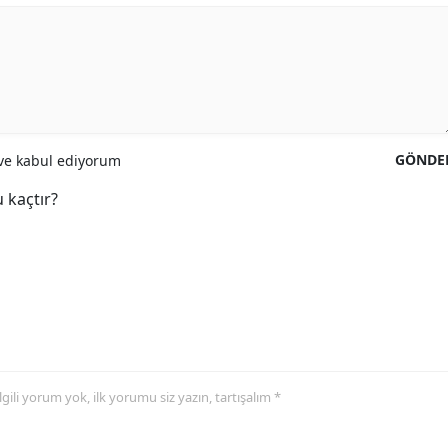
GÖNDE
e kabul ediyorum
 kaçtır?
 ilgili yorum yok, ilk yorumu siz yazın, tartışalım *